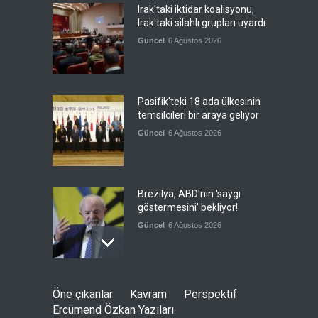
Irak'taki iktidar koalisyonu,
Irak'taki silahlı grupları uyardı
Güncel
6 Ağustos 2026
Pasifik'teki 18 ada ülkesinin
temsilcileri bir araya geliyor
Güncel
6 Ağustos 2026
Brezilya, ABD'nin 'saygı
göstermesini' bekliyor!
Güncel
6 Ağustos 2026
FIFA yönetimi kriz
Öne çıkanlar
Kavram
Perspektif
toplantısını Fas'ta yaptı
Ercümend Özkan Yazıları
Güncel
6 Ağustos 2026