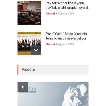
Irak'taki iktidar koalisyonu,
Irak'taki silahlı grupları uyardı
Güncel
6 Ağustos 2026
Pasifik'teki 18 ada ülkesinin
temsilcileri bir araya geliyor
Güncel
6 Ağustos 2026
Brezilya, ABD'nin 'saygı
Videolar
göstermesini' bekliyor!
Güncel
6 Ağustos 2026
FIFA yönetimi kriz
toplantısını Fas'ta yaptı
Güncel
6 Ağustos 2026