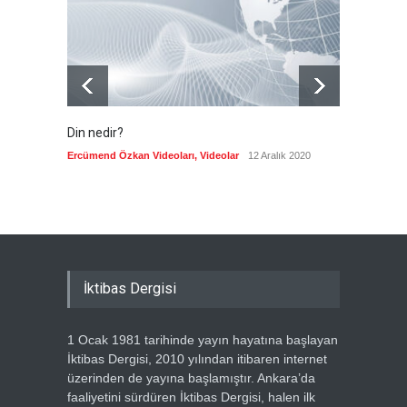
Din nedir?
Vefatı
biyogra
Ercümend Özkan Videoları
,
Videolar
12 Aralık 2020
Ercümen
İktibas Dergisi
1 Ocak 1981 tarihinde yayın hayatına başlayan
İktibas Dergisi, 2010 yılından itibaren internet
üzerinden de yayına başlamıştır. Ankara’da
faaliyetini sürdüren İktibas Dergisi, halen ilk