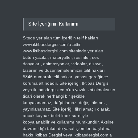
Site İçeriğinin Kullanımı
Sitede yer alan tüm içeriğin telif hakları
www.iktibasdergisi.com’a aittir.
www.iktibasdergisi.com sitesinde yer alan
bütün yazılar, materyaller, resimler, ses
dosyaları, animasyonlar, videolar, dizayn,
tasarım ve düzenlemelerimizin telif hakları
5846 numaralı telif hakları yasası gereğince
koruma altındadır. Site içeriği, İktibas Dergisi
veya iktibasdergisi.com’un yazılı izni olmaksızın
ticari olarak herhangi bir şekilde
kopyalanamaz, dağıtılamaz, değiştirilemez,
yayınlanamaz. Site içeriği, fikri amaçlı olarak,
ancak kaynak belirtilmek suretiyle
kopyalanabilir ve kullanımı mümkündür. Aksine
davranıldığı takdirde yasal işlemleri başlatma
hakkı İktibas Dergisi veya iktibasdergisi.com’a