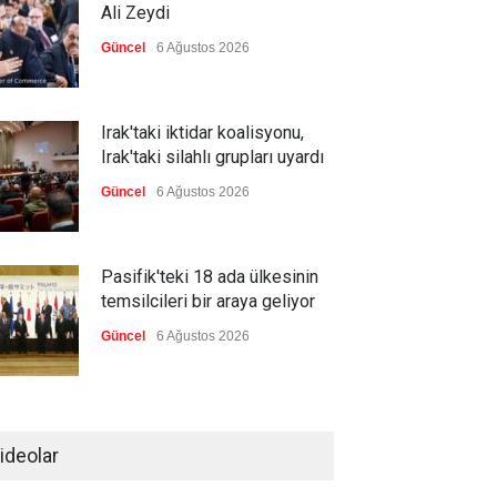
Ali Zeydi
Güncel
6 Ağustos 2026
Irak'taki iktidar koalisyonu,
Irak'taki silahlı grupları uyardı
Güncel
6 Ağustos 2026
Pasifik'teki 18 ada ülkesinin
temsilcileri bir araya geliyor
Güncel
6 Ağustos 2026
Brezilya, ABD'nin 'saygı
göstermesini' bekliyor!
ideolar
Güncel
6 Ağustos 2026