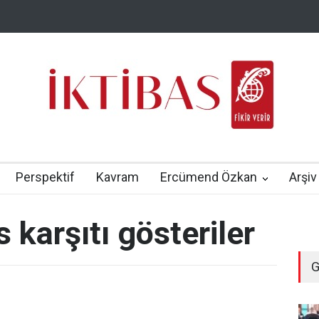
Perspektif
Kavram
Ercümend Özkan
Arşiv
 karşıtı gösteriler
G