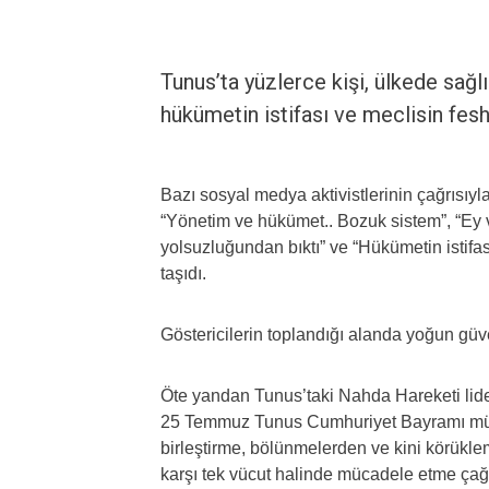
Tunus’ta yüzlerce kişi, ülkede sağl
hükümetin istifası ve meclisin fes
Bazı sosyal medya aktivistlerinin çağrısıyl
“Yönetim ve hükümet.. Bozuk sistem”, “Ey va
yolsuzluğundan bıktı” ve “Hükümetin istifas
taşıdı.
Göstericilerin toplandığı alanda yoğun güve
Öte yandan Tunus’taki Nahda Hareketi lid
25 Temmuz Tunus Cumhuriyet Bayramı müna
birleştirme, bölünmelerden ve kini körükle
karşı tek vücut halinde mücadele etme çağ