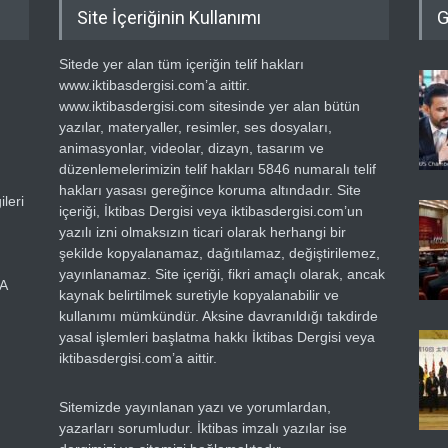
Site İçeriğinin Kullanımı
G
Sitede yer alan tüm içeriğin telif hakları
www.iktibasdergisi.com’a aittir.
www.iktibasdergisi.com sitesinde yer alan bütün
yazılar, materyaller, resimler, ses dosyaları,
animasyonlar, videolar, dizayn, tasarım ve
düzenlemelerimizin telif hakları 5846 numaralı telif
hakları yasası gereğince koruma altındadır. Site
leri
içeriği, İktibas Dergisi veya iktibasdergisi.com’un
yazılı izni olmaksızın ticari olarak herhangi bir
şekilde kopyalanamaz, dağıtılamaz, değiştirilemez,
yayınlanamaz. Site içeriği, fikri amaçlı olarak, ancak
RA
kaynak belirtilmek suretiyle kopyalanabilir ve
kullanımı mümkündür. Aksine davranıldığı takdirde
yasal işlemleri başlatma hakkı İktibas Dergisi veya
iktibasdergisi.com’a aittir.
Sitemizde yayınlanan yazı ve yorumlardan,
yazarları sorumludur. İktibas imzalı yazılar ise