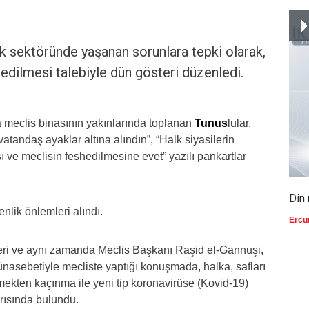
ık sektöründe yaşanan sorunlara tepki olarak,
hedilmesi talebiyle dün gösteri düzenledi.
a meclis binasının yakınlarında toplanan
Tunus
lular,
tandaş ayaklar altına alındın”, “Halk siyasilerin
ı ve meclisin feshedilmesine evet” yazılı pankartlar
Din 
nlik önlemleri alındı.
Ercü
eri ve aynı zamanda Meclis Başkanı Raşid el-Gannuşi,
sebetiyle mecliste yaptığı konuşmada, halka, safları
mekten kaçınma ile yeni tip koronavirüse (Kovid-19)
rısında bulundu.