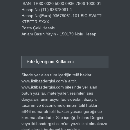
IBAN: TR80 0020 5000 0936 7806 1000 01
Hesap No (TL) 93678061-1
Hesap No(Euro) 93678061-101 BIC-SWIFT:
KTEFTRISXXX
Posta Çeki Hesabı:
Anlam Basın Yayın - 150179 Nolu Hesap
Site İçeriğinin Kullanımı
Sitede yer alan tüm içeriğin telif hakları
www.iktibasdergisi.com’a aittir.
www.iktibasdergisi.com sitesinde yer alan
bütün yazılar, materyaller, resimler, ses
dosyaları, animasyonlar, videolar, dizayn,
tasarım ve düzenlemelerimizin telif hakları
5846 numaralı telif hakları yasası gereğince
koruma altındadır. Site içeriği, İktibas Dergisi
veya iktibasdergisi.com’un yazılı izni olmaksızın
ticari olarak herhangi bir şekilde