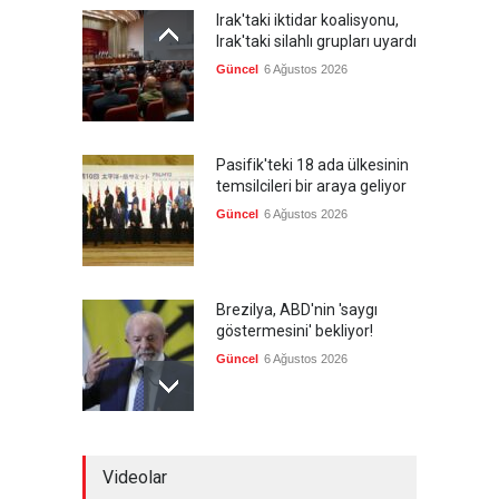
Irak'taki iktidar koalisyonu,
Irak'taki silahlı grupları uyardı
Güncel
6 Ağustos 2026
Pasifik'teki 18 ada ülkesinin
temsilcileri bir araya geliyor
Güncel
6 Ağustos 2026
Brezilya, ABD'nin 'saygı
göstermesini' bekliyor!
Güncel
6 Ağustos 2026
FIFA yönetimi kriz
Videolar
toplantısını Fas'ta yaptı