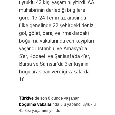
uyruklu 43 kişi yaşamını yitirdi. AA
muhabirinin derlediği bilgilere
göre, 17-24 Temmuz arasında
ülke genelinde 22 şehirdeki deniz,
göl, gölet, baraj ve ırmaklardaki
boğulma vakalarında can kayıpları
yaşandı. İstanbul ve Amasya’da
5’er, Kocaeli ve Şanlıurfa’da 4’er,
Bursa ve Samsun’da 3’er kişinin
boğularak can verdiği vakalarda,
16
Türkiye
‘de son 8 günde yaşanan
boğulma
vakaları
nda 3’ü yabancı uyruklu
43 kişi yaşamını yitirdi.