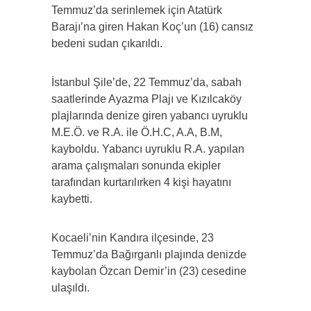
Temmuz’da serinlemek için Atatürk
Barajı’na giren Hakan Koç’un (16) cansız
bedeni sudan çıkarıldı.
İstanbul Şile’de, 22 Temmuz’da, sabah
saatlerinde Ayazma Plajı ve Kızılcaköy
plajlarında denize giren yabancı uyruklu
M.E.Ö. ve R.A. ile Ö.H.C, A.A, B.M,
kayboldu. Yabancı uyruklu R.A. yapılan
arama çalışmaları sonunda ekipler
tarafından kurtarılırken 4 kişi hayatını
kaybetti.
Kocaeli’nin Kandıra ilçesinde, 23
Temmuz’da Bağırganlı plajında denizde
kaybolan Özcan Demir’in (23) cesedine
ulaşıldı.