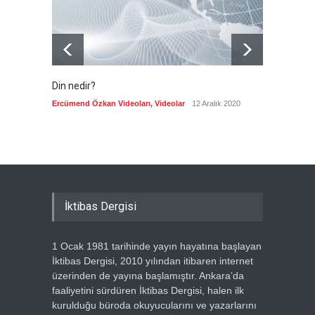
Din nedir?
Vefatı
biyogra
Ercümend Özkan Videoları
,
Videolar
12 Aralık 2020
Ercümen
İktibas Dergisi
1 Ocak 1981 tarihinde yayın hayatına başlayan
İktibas Dergisi, 2010 yılından itibaren internet
üzerinden de yayına başlamıştır. Ankara’da
faaliyetini sürdüren İktibas Dergisi, halen ilk
kurulduğu büroda okuyucularını ve yazarlarını