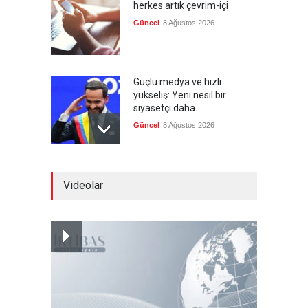
herkes artık çevrim-içi
Güncel
8 Ağustos 2026
Güçlü medya ve hızlı
yükseliş: Yeni nesil bir
siyasetçi daha
Güncel
8 Ağustos 2026
Infantino'ya Avrupa'dan
Videolar
istifa baskısı
Güncel
8 Ağustos 2026
Kolombiya, solcu Petro'nun
yerine aşırı sağcı Espriella'yı
getirdi
Güncel
8 Ağustos 2026