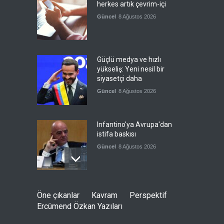
herkes artık çevrim-içi
Güncel
8 Ağustos 2026
Güçlü medya ve hızlı
yükseliş: Yeni nesil bir
siyasetçi daha
Güncel
8 Ağustos 2026
Infantino'ya Avrupa'dan
istifa baskısı
Güncel
8 Ağustos 2026
Kolombiya, solcu Petro'nun
Öne çıkanlar
Kavram
Perspektif
yerine aşırı sağcı Espriella'yı
Ercümend Özkan Yazıları
getirdi
Güncel
8 Ağustos 2026