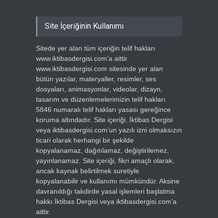
Site İçeriğinin Kullanımı
Sitede yer alan tüm içeriğin telif hakları
www.iktibasdergisi.com’a aittir.
www.iktibasdergisi.com sitesinde yer alan
bütün yazılar, materyaller, resimler, ses
dosyaları, animasyonlar, videolar, dizayn,
tasarım ve düzenlemelerimizin telif hakları
5846 numaralı telif hakları yasası gereğince
koruma altındadır. Site içeriği, İktibas Dergisi
veya iktibasdergisi.com’un yazılı izni olmaksızın
ticari olarak herhangi bir şekilde
kopyalanamaz, dağıtılamaz, değiştirilemez,
yayınlanamaz. Site içeriği, fikri amaçlı olarak,
ancak kaynak belirtilmek suretiyle
kopyalanabilir ve kullanımı mümkündür. Aksine
davranıldığı takdirde yasal işlemleri başlatma
hakkı İktibas Dergisi veya iktibasdergisi.com’a
aittir.