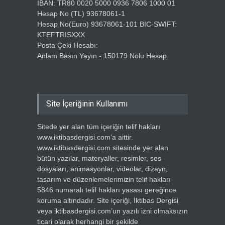
IBAN: TR80 0020 5000 0936 7806 1000 01
Hesap No (TL) 93678061-1
Hesap No(Euro) 93678061-101 BIC-SWIFT:
KTEFTRISXXX
Posta Çeki Hesabı:
Anlam Basın Yayın - 150179 Nolu Hesap
Site İçeriğinin Kullanımı
Sitede yer alan tüm içeriğin telif hakları
www.iktibasdergisi.com’a aittir.
www.iktibasdergisi.com sitesinde yer alan
bütün yazılar, materyaller, resimler, ses
dosyaları, animasyonlar, videolar, dizayn,
tasarım ve düzenlemelerimizin telif hakları
5846 numaralı telif hakları yasası gereğince
koruma altındadır. Site içeriği, İktibas Dergisi
veya iktibasdergisi.com’un yazılı izni olmaksızın
ticari olarak herhangi bir şekilde