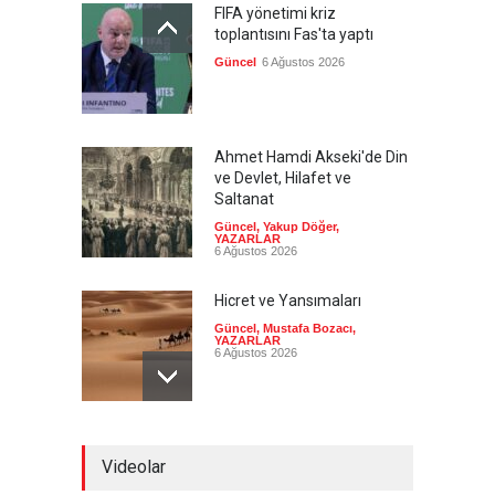
FIFA yönetimi kriz
toplantısını Fas'ta yaptı
Güncel
6 Ağustos 2026
Ahmet Hamdi Akseki'de Din
ve Devlet, Hilafet ve
Saltanat
Güncel
,
Yakup Döğer
,
YAZARLAR
6 Ağustos 2026
Hicret ve Yansımaları
Güncel
,
Mustafa Bozacı
,
YAZARLAR
6 Ağustos 2026
Pezeşkiyan el-Hayye ile
Videolar
görüştü: Tüm kararlarınızı
destekleyeceğiz