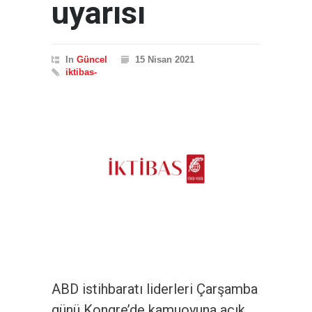
uyarısı
In
Güncel
15 Nisan 2021
iktibas-
ABD istihbaratı liderleri Çarşamba
günü Kongre’de kamuoyuna açık