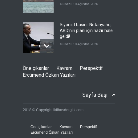
Güncel
10 Ağustos 2026
Siyonist basını: Netanyahu,
ABD'nin planı için hazır hale
geldi!
Güncel
10 Ağustos 2026
İbretlik Bir Hadise: Gülistan
Öne çıkanlar
Kavram
Perspektif
Doku Cinayeti
Ercümend Özkan Yazıları
Güncel
,
Şükrü Hüseyinoğlu
,
YAZARLAR
10 Ağustos 2026
Sayfa Başı
Trump: Bu bir satranç oyunu
2018 © Copyright iktibasdergisi.com
gibi
--
10 Ağustos 2026
Öne çıkanlar
Kavram
Perspektif
Ercümend Özkan Yazıları