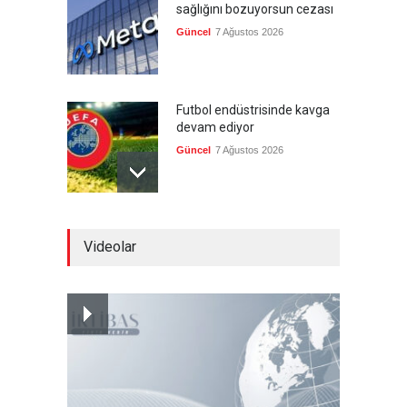
sağlığını bozuyorsun cezası
Güncel
7 Ağustos 2026
Futbol endüstrisinde kavga
devam ediyor
Güncel
7 Ağustos 2026
Suudi Arabistan, Türkiye ve
Videolar
Pakistan savunma
anlaşması imzalayacak
Güncel
7 Ağustos 2026
Devrik Yemen hükümeti ağır
kayıp verdi
--
7 Ağustos 2026