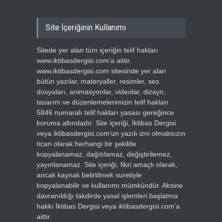
Site İçeriğinin Kullanımı
Sitede yer alan tüm içeriğin telif hakları
www.iktibasdergisi.com’a aittir.
www.iktibasdergisi.com sitesinde yer alan
bütün yazılar, materyaller, resimler, ses
dosyaları, animasyonlar, videolar, dizayn,
tasarım ve düzenlemelerimizin telif hakları
5846 numaralı telif hakları yasası gereğince
koruma altındadır. Site içeriği, İktibas Dergisi
veya iktibasdergisi.com’un yazılı izni olmaksızın
ticari olarak herhangi bir şekilde
kopyalanamaz, dağıtılamaz, değiştirilemez,
yayınlanamaz. Site içeriği, fikri amaçlı olarak,
ancak kaynak belirtilmek suretiyle
kopyalanabilir ve kullanımı mümkündür. Aksine
davranıldığı takdirde yasal işlemleri başlatma
hakkı İktibas Dergisi veya iktibasdergisi.com’a
aittir.