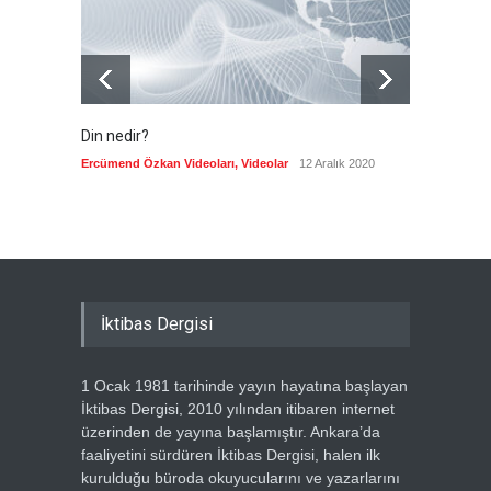
Din nedir?
Vefatı
biyogra
Ercümend Özkan Videoları
,
Videolar
12 Aralık 2020
Ercümen
İktibas Dergisi
1 Ocak 1981 tarihinde yayın hayatına başlayan
İktibas Dergisi, 2010 yılından itibaren internet
üzerinden de yayına başlamıştır. Ankara’da
faaliyetini sürdüren İktibas Dergisi, halen ilk
kurulduğu büroda okuyucularını ve yazarlarını