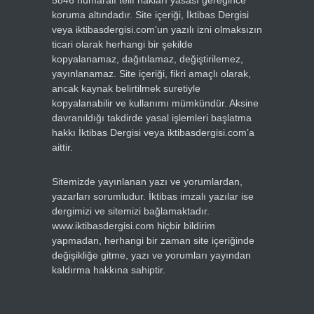
5846 numaralı telif hakları yasası gereğince
koruma altındadır. Site içeriği, İktibas Dergisi
veya iktibasdergisi.com’un yazılı izni olmaksızın
ticari olarak herhangi bir şekilde
kopyalanamaz, dağıtılamaz, değiştirilemez,
yayınlanamaz. Site içeriği, fikri amaçlı olarak,
ancak kaynak belirtilmek suretiyle
kopyalanabilir ve kullanımı mümkündür. Aksine
davranıldığı takdirde yasal işlemleri başlatma
hakkı İktibas Dergisi veya iktibasdergisi.com’a
aittir.
Sitemizde yayınlanan yazı ve yorumlardan,
yazarları sorumludur. İktibas imzalı yazılar ise
dergimizi ve sitemizi bağlamaktadır.
www.iktibasdergisi.com hiçbir bildirim
yapmadan, herhangi bir zaman site içeriğinde
değişikliğe gitme, yazı ve yorumları yayından
kaldırma hakkına sahiptir.