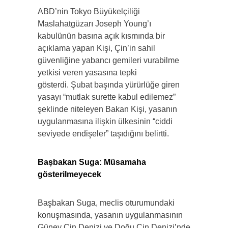
ABD’nin Tokyo Büyükelçiliği
Maslahatgüzarı Joseph Young’ı
kabulünün basına açık kısmında bir
açıklama yapan Kişi, Çin’in sahil
güvenliğine yabancı gemileri vurabilme
yetkisi veren yasasına tepki
gösterdi. Şubat başında yürürlüğe giren
yasayı “mutlak surette kabul edilemez”
şeklinde niteleyen Bakan Kişi, yasanın
uygulanmasına ilişkin ülkesinin “ciddi
seviyede endişeler” taşıdığını belirtti.
Başbakan Suga: Müsamaha
gösterilmeyecek
Başbakan Suga, meclis oturumundaki
konuşmasında, yasanın uygulanmasının
Güney Çin Denizi ve Doğu Çin Denizi’nde