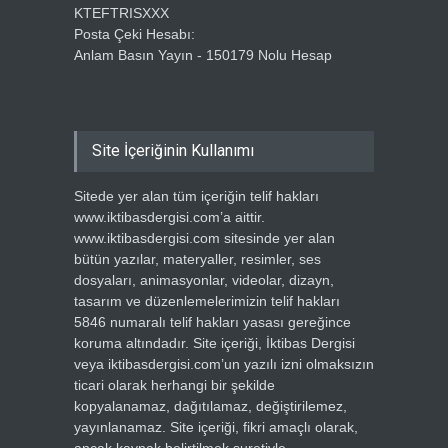
KTEFTRISXXX
Posta Çeki Hesabı:
Anlam Basın Yayın - 150179 Nolu Hesap
Site İçeriğinin Kullanımı
Sitede yer alan tüm içeriğin telif hakları
www.iktibasdergisi.com’a aittir.
www.iktibasdergisi.com sitesinde yer alan
bütün yazılar, materyaller, resimler, ses
dosyaları, animasyonlar, videolar, dizayn,
tasarım ve düzenlemelerimizin telif hakları
5846 numaralı telif hakları yasası gereğince
koruma altındadır. Site içeriği, İktibas Dergisi
veya iktibasdergisi.com’un yazılı izni olmaksızın
ticari olarak herhangi bir şekilde
kopyalanamaz, dağıtılamaz, değiştirilemez,
yayınlanamaz. Site içeriği, fikri amaçlı olarak,
ancak kaynak belirtilmek suretiyle