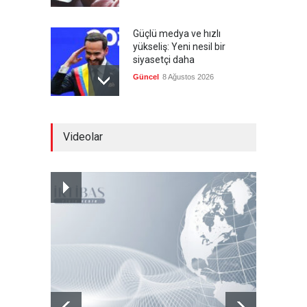
Güçlü medya ve hızlı
yükseliş: Yeni nesil bir
siyasetçi daha
Güncel
8 Ağustos 2026
Infantino'ya Avrupa'dan
Videolar
istifa baskısı
Güncel
8 Ağustos 2026
Kolombiya, solcu Petro'nun
yerine aşırı sağcı Espriella'yı
getirdi
Güncel
8 Ağustos 2026