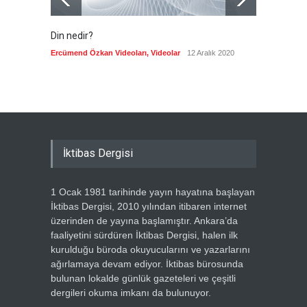
Din nedir?
Vefatı
biyogra
Ercümend Özkan Videoları
,
Videolar
12 Aralık 2020
Ercümen
İktibas Dergisi
1 Ocak 1981 tarihinde yayın hayatına başlayan
İktibas Dergisi, 2010 yılından itibaren internet
üzerinden de yayına başlamıştır. Ankara’da
faaliyetini sürdüren İktibas Dergisi, halen ilk
kurulduğu büroda okuyucularını ve yazarlarını
ağırlamaya devam ediyor. İktibas bürosunda
bulunan lokalde günlük gazeteleri ve çeşitli
dergileri okuma imkanı da bulunuyor.