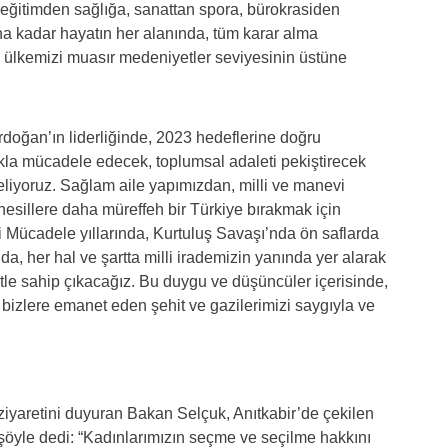
 eğitimden sağlığa, sanattan spora, bürokrasiden
ına kadar hayatın her alanında, tüm karar alma
, ülkemizi muasır medeniyetler seviyesinin üstüne
ğan’ın liderliğinde, 2023 hedeflerine doğru
lıkla mücadele edecek, toplumsal adaleti pekiştirecek
celiyoruz. Sağlam aile yapımızdan, milli ve manevi
sillere daha müreffeh bir Türkiye bırakmak için
li Mücadele yıllarında, Kurtuluş Savaşı’nda ön saflarda
da, her hal ve şartta milli irademizin yanında yer alarak
le sahip çıkacağız. Bu duygu ve düşüncüler içerisinde,
 bizlere emanet eden şehit ve gazilerimizi saygıyla ve
 ziyaretini duyuran Bakan Selçuk, Anıtkabir’de çekilen
 şöyle dedi: “Kadınlarımızın seçme ve seçilme hakkını