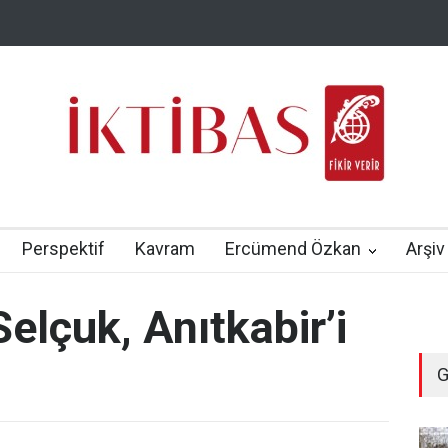
Perspektif
Kavram
Ercümend Özkan
Arşiv
elçuk, Anıtkabir’i
G