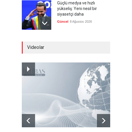
Güçlü medya ve hızlı
yükseliş: Yeni nesil bir
siyasetçi daha
Güncel
8 Ağustos 2026
Infantino'ya Avrupa'dan
Videolar
istifa baskısı
Güncel
8 Ağustos 2026
Kolombiya, solcu Petro'nun
yerine aşırı sağcı Espriella'yı
getirdi
Güncel
8 Ağustos 2026