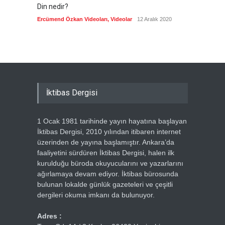
Din nedir?
Vefatı
biyogra
Ercümend Özkan Videoları
,
Videolar
12 Aralık 2020
Ercümen
İktibas Dergisi
1 Ocak 1981 tarihinde yayın hayatına başlayan
İktibas Dergisi, 2010 yılından itibaren internet
üzerinden de yayına başlamıştır. Ankara’da
faaliyetini sürdüren İktibas Dergisi, halen ilk
kurulduğu büroda okuyucularını ve yazarlarını
ağırlamaya devam ediyor. İktibas bürosunda
bulunan lokalde günlük gazeteleri ve çeşitli
dergileri okuma imkanı da bulunuyor.
Adres :