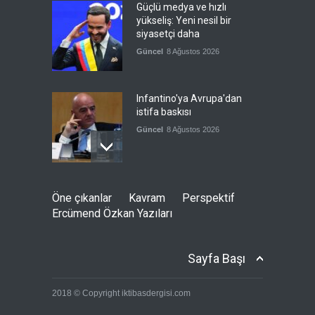
Güçlü medya ve hızlı
yükseliş: Yeni nesil bir
siyasetçi daha
Güncel
8 Ağustos 2026
Infantino'ya Avrupa'dan
istifa baskısı
Güncel
8 Ağustos 2026
Kolombiya, solcu Petro'nun
Öne çıkanlar
Kavram
Perspektif
yerine aşırı sağcı Espriella'yı
Ercümend Özkan Yazıları
getirdi
Güncel
8 Ağustos 2026
Sayfa Başı
İslam İşbirliği Teşkilatı,
2018 © Copyright iktibasdergisi.com
Mekke Anlaşmasını övdü
Güncel
8 Ağustos 2026