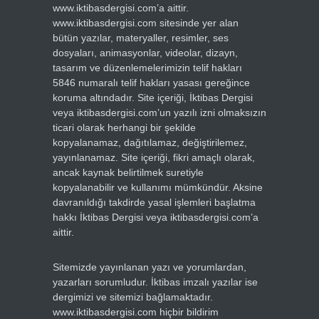
www.iktibasdergisi.com’a aittir.
www.iktibasdergisi.com sitesinde yer alan
bütün yazılar, materyaller, resimler, ses
dosyaları, animasyonlar, videolar, dizayn,
tasarım ve düzenlemelerimizin telif hakları
5846 numaralı telif hakları yasası gereğince
koruma altındadır. Site içeriği, İktibas Dergisi
veya iktibasdergisi.com’un yazılı izni olmaksızın
ticari olarak herhangi bir şekilde
kopyalanamaz, dağıtılamaz, değiştirilemez,
yayınlanamaz. Site içeriği, fikri amaçlı olarak,
ancak kaynak belirtilmek suretiyle
kopyalanabilir ve kullanımı mümkündür. Aksine
davranıldığı takdirde yasal işlemleri başlatma
hakkı İktibas Dergisi veya iktibasdergisi.com’a
aittir.
Sitemizde yayınlanan yazı ve yorumlardan,
yazarları sorumludur. İktibas imzalı yazılar ise
dergimizi ve sitemizi bağlamaktadır.
www.iktibasdergisi.com hiçbir bildirim