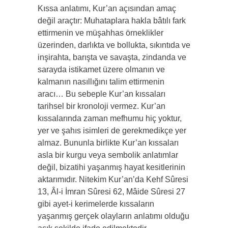
Kıssa anlatımı, Kur’an açısından amaç
değil araçtır: Muhataplara hakla bâtılı fark
ettirmenin ve müşahhas örneklikler
üzerinden, darlıkta ve bollukta, sıkıntıda ve
inşirahta, barışta ve savaşta, zindanda ve
sarayda istikamet üzere olmanın ve
kalmanın nasıllığını talim ettirmenin
aracı… Bu sebeple Kur’an kıssaları
tarihsel bir kronoloji vermez. Kur’an
kıssalarında zaman mefhumu hiç yoktur,
yer ve şahıs isimleri de gerekmedikçe yer
almaz. Bununla birlikte Kur’an kıssaları
asla bir kurgu veya sembolik anlatımlar
değil, bizatihi yaşanmış hayat kesitlerinin
aktarımıdır. Nitekim Kur’an’da Kehf Sûresi
13, Âl-i İmran Sûresi 62, Mâide Sûresi 27
gibi ayet-i kerimelerde kıssaların
yaşanmış gerçek olayların anlatımı olduğu