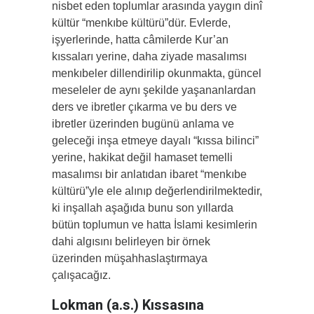
nisbet eden toplumlar arasında yaygın dinî
kültür “menkıbe kültürü”dür. Evlerde,
işyerlerinde, hatta câmilerde Kur’an
kıssaları yerine, daha ziyade masalımsı
menkıbeler dillendirilip okunmakta, güncel
meseleler de aynı şekilde yaşananlardan
ders ve ibretler çıkarma ve bu ders ve
ibretler üzerinden bugünü anlama ve
geleceği inşa etmeye dayalı “kıssa bilinci”
yerine, hakikat değil hamaset temelli
masalımsı bir anlatıdan ibaret “menkıbe
kültürü”yle ele alınıp değerlendirilmektedir,
ki inşallah aşağıda bunu son yıllarda
bütün toplumun ve hatta İslami kesimlerin
dahi algısını belirleyen bir örnek
üzerinden müşahhaslaştırmaya
çalışacağız.
Lokman (a.s.) Kıssasına