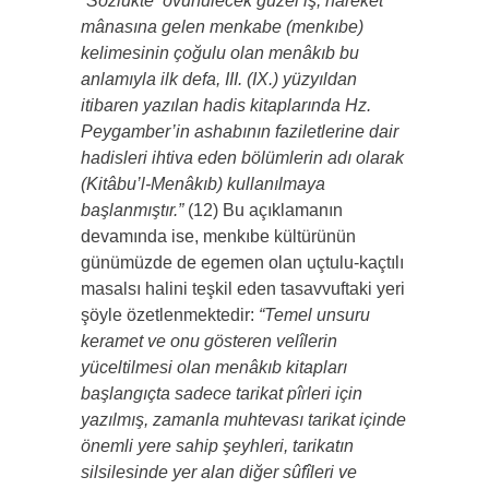
“Sözlükte ‘övünülecek güzel iş, hareket’
mânasına gelen menkabe (menkıbe)
kelimesinin çoğulu olan menâkıb bu
anlamıyla ilk defa, III. (IX.) yüzyıldan
itibaren yazılan hadis kitaplarında Hz.
Peygamber’in ashabının faziletlerine dair
hadisleri ihtiva eden bölümlerin adı olarak
(Kitâbu’l-Menâkıb) kullanılmaya
başlanmıştır.”
(12) Bu açıklamanın
devamında ise, menkıbe kültürünün
günümüzde de egemen olan uçtulu-kaçtılı
masalsı halini teşkil eden tasavvuftaki yeri
şöyle özetlenmektedir:
“Temel unsuru
keramet ve onu gösteren velîlerin
yüceltilmesi olan menâkıb kitapları
başlangıçta sadece tarikat pîrleri için
yazılmış, zamanla muhtevası tarikat içinde
önemli yere sahip şeyhleri, tarikatın
silsilesinde yer alan diğer sûfîleri ve