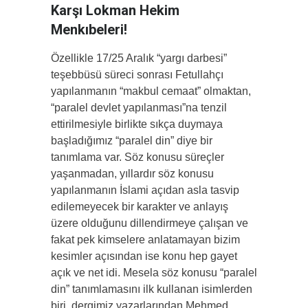
Karşı Lokman Hekim
Menkıbeleri!
Özellikle 17/25 Aralık “yargı darbesi”
teşebbüsü süreci sonrası Fetullahçı
yapılanmanın “makbul cemaat” olmaktan,
“paralel devlet yapılanması”na tenzil
ettirilmesiyle birlikte sıkça duymaya
başladığımız “paralel din” diye bir
tanımlama var. Söz konusu süreçler
yaşanmadan, yıllardır söz konusu
yapılanmanın İslami açıdan asla tasvip
edilemeyecek bir karakter ve anlayış
üzere olduğunu dillendirmeye çalışan ve
fakat pek kimselere anlatamayan bizim
kesimler açısından ise konu hep gayet
açık ve net idi. Mesela söz konusu “paralel
din” tanımlamasını ilk kullanan isimlerden
biri, dergimiz yazarlarından Mehmed