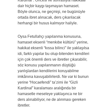
Kardinal”. Öncesi ve sonrasıyla hakikate
dair hiçbir kaygı taşımayan hamaset.
Böyle olunca, ne geçmişi, ne bugünüyle
ortada ibret alınacak, ders çıkarılacak
herhangi bir husus kalmıyor haliyle.
Oysa Fetullahçı yapılanma konusuna,
hamaset eksenli “menkıbe kültürü” yerine,
hakikat eksenli “kıssa bilinci” ile yaklaşılsa
idi, farklı yapılar bu olup-bitenden kendileri
için çok önemli ders ve ibretler çıkarabilir,
söz konusu yapılanmanın düştüğü
yanlışlardan kendilerini koruyabilme
imkânına kavuşabilirlerdi. Ne var ki bunun
yerine “Hocaefendi” ta’zimi ile “Gizli
Kardinal” karalaması aralığında bir
hamasetle meseleye yaklaşınca ne bir
ders alınabiliyor, ne de alınması gereken
ibretler.