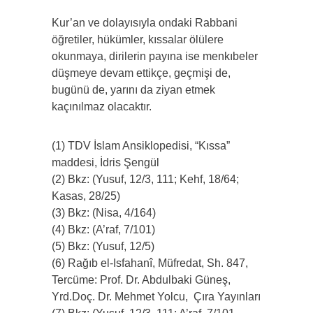
Kur’an ve dolayısıyla ondaki Rabbani
öğretiler, hükümler, kıssalar ölülere
okunmaya, dirilerin payına ise menkıbeler
düşmeye devam ettikçe, geçmişi de,
bugünü de, yarını da ziyan etmek
kaçınılmaz olacaktır.
(1) TDV İslam Ansiklopedisi, “Kıssa”
maddesi, İdris Şengül
(2) Bkz: (Yusuf, 12/3, 111; Kehf, 18/64;
Kasas, 28/25)
(3) Bkz: (Nisa, 4/164)
(4) Bkz: (A’raf, 7/101)
(5) Bkz: (Yusuf, 12/5)
(6) Rağıb el-Isfahanî, Müfredat, Sh. 847,
Tercüme: Prof. Dr. Abdulbaki Güneş,
Yrd.Doç. Dr. Mehmet Yolcu,
Çıra Yayınları