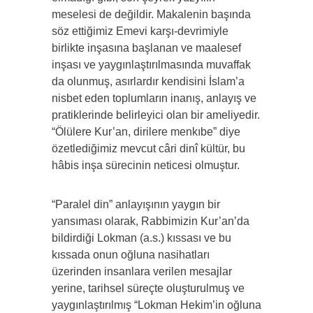
meselesi de değildir. Makalenin başında
söz ettiğimiz Emevi karşı-devrimiyle
birlikte inşasına başlanan ve maalesef
inşası ve yaygınlaştırılmasında muvaffak
da olunmuş, asırlardır kendisini İslam’a
nisbet eden toplumların inanış, anlayış ve
pratiklerinde belirleyici olan bir ameliyedir.
“Ölülere Kur’an, dirilere menkıbe” diye
özetlediğimiz mevcut câri dinî kültür, bu
hâbis inşa sürecinin neticesi olmuştur.
“Paralel din” anlayışının yaygın bir
yansıması olarak, Rabbimizin Kur’an’da
bildirdiği Lokman (a.s.) kıssası ve bu
kıssada onun oğluna nasihatları
üzerinden insanlara verilen mesajlar
yerine, tarihsel süreçte oluşturulmuş ve
yaygınlaştırılmış “Lokman Hekim’in oğluna