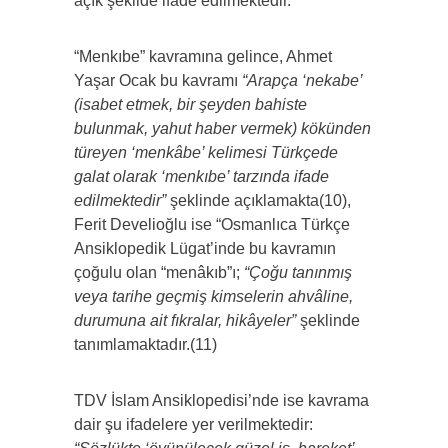
açık şekilde ifade edilmektedir.
“Menkıbe” kavramına gelince, Ahmet
Yaşar Ocak bu kavramı
“Arapça ‘nekabe’
(isabet etmek, bir şeyden bahiste
bulunmak, yahut haber vermek) kökünden
türeyen ‘menkâbe’ kelimesi Türkçede
galat olarak ‘menkıbe’ tarzında ifade
edilmektedir”
şeklinde açıklamakta(10),
Ferit Develioğlu ise “Osmanlıca Türkçe
Ansiklopedik Lügat’inde bu kavramın
çoğulu olan “menâkıb”ı;
“Çoğu tanınmış
veya tarihe geçmiş kimselerin ahvâline,
durumuna ait fıkralar, hikâyeler”
şeklinde
tanımlamaktadır.(11)
TDV İslam Ansiklopedisi’nde ise kavrama
dair şu ifadelere yer verilmektedir: