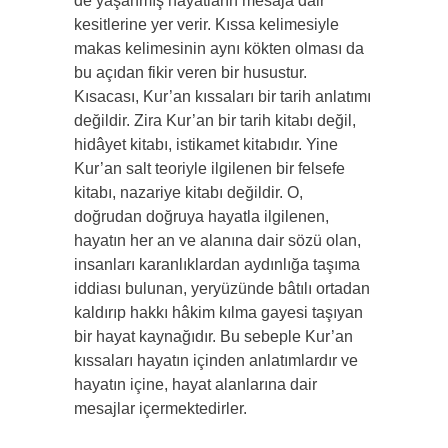
de yaşanmış hayatların mesaja dair
kesitlerine yer verir. Kıssa kelimesiyle
makas kelimesinin aynı kökten olması da
bu açıdan fikir veren bir husustur.
Kısacası, Kur’an kıssaları bir tarih anlatımı
değildir. Zira Kur’an bir tarih kitabı değil,
hidâyet kitabı, istikamet kitabıdır. Yine
Kur’an salt teoriyle ilgilenen bir felsefe
kitabı, nazariye kitabı değildir. O,
doğrudan doğruya hayatla ilgilenen,
hayatın her an ve alanına dair sözü olan,
insanları karanlıklardan aydınlığa taşıma
iddiası bulunan, yeryüzünde bâtılı ortadan
kaldırıp hakkı hâkim kılma gayesi taşıyan
bir hayat kaynağıdır. Bu sebeple Kur’an
kıssaları hayatın içinden anlatımlardır ve
hayatın içine, hayat alanlarına dair
mesajlar içermektedirler.