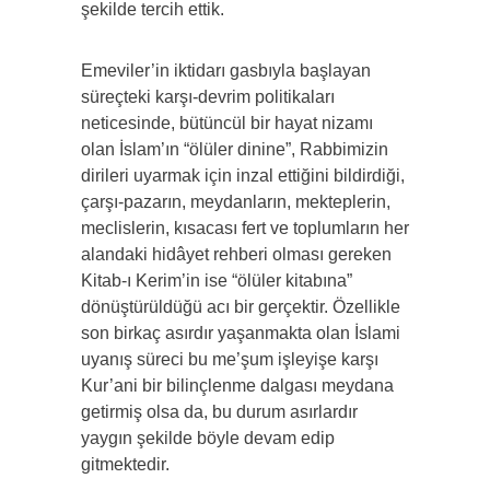
şekilde tercih ettik.
Emeviler’in iktidarı gasbıyla başlayan
süreçteki karşı-devrim politikaları
neticesinde, bütüncül bir hayat nizamı
olan İslam’ın “ölüler dinine”, Rabbimizin
dirileri uyarmak için inzal ettiğini bildirdiği,
çarşı-pazarın, meydanların, mekteplerin,
meclislerin, kısacası fert ve toplumların her
alandaki hidâyet rehberi olması gereken
Kitab-ı Kerim’in ise “ölüler kitabına”
dönüştürüldüğü acı bir gerçektir. Özellikle
son birkaç asırdır yaşanmakta olan İslami
uyanış süreci bu me’şum işleyişe karşı
Kur’ani bir bilinçlenme dalgası meydana
getirmiş olsa da, bu durum asırlardır
yaygın şekilde böyle devam edip
gitmektedir.