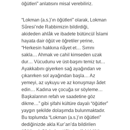
öğütleri” anlatısını misal verebiliriz.
“Lokman (a.s.)’ın öğütleri” olarak, Lokman
Sûresi’nde Rabbimizin bildirdiği,
akideden ahlâk ve ibadete bütüncül İslami
hayata dair öğüt ve öğretiler yerine,
“Herkesin hakkına riâyet et… Sırrını
sakla… Ahmak ve cahil kimseden uzak
dur… Vücudunu ve üst-başını temiz tut…
Ayakkabını giyerken sağ ayağından ve
çıkarırken sol ayağından başla… Az
yemeyi, az uykuyu ve az konuşmayı âdet
edin… Kadına ve çocuğa sır söyleme…
Başkalarının refah ve saadetine göz
dikme…” gibi şifahi kültüre dayalı “öğütler”
yaygın şekilde dolaşımda bulunmaktadır.
Bu toplumda “Lokman (a.s.)’ın öğütleri”
dediğinizde akla Kur’an’da bildirilen