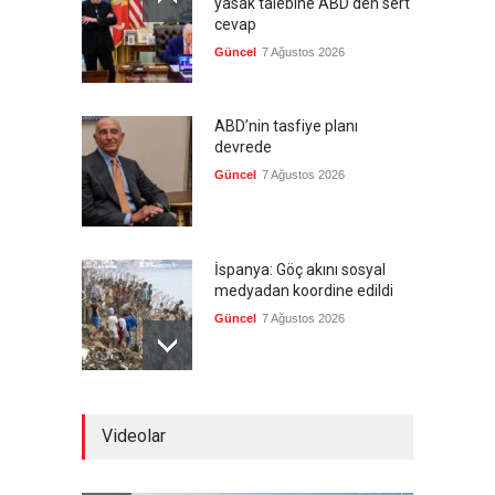
yasak talebine ABD'den sert
cevap
Güncel
7 Ağustos 2026
ABD’nin tasfiye planı
devrede
Güncel
7 Ağustos 2026
İspanya: Göç akını sosyal
medyadan koordine edildi
Güncel
7 Ağustos 2026
Meta'ya, çocukların ruh
Videolar
sağlığını bozuyorsun cezası
Güncel
7 Ağustos 2026