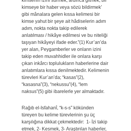
kimsenin izini sürmek, ardınca gitmek; bir
kimseye bir haber veya sözü bildirmek’
gibi mânalara gelen kıssa kelimesi bir
kimse yahut bir şeye ait hâdiselerin adım
adım, nokta nokta takip edilerek
anlatılması / hikâye edilmesi ve bu niteliği
taşıyan hikâyeyi ifade eder.”(1) Kur’an’da
yer alan, Peygamberler ve onların izini
takip eden muvahhidler ile onlara karşı
çıkan inkârcı toplulukların haberlerine dair
anlatımlara kıssa denilmektedir. Kelimenin
türevleri Kur’an’da; “kasas”(2),
“kasasna”(3), “nekussu”(4), “lem
naksus”(5) gibi ibarelerle yer almaktadır.
Rağıb el-Isfahanî, “k-s-s” kökünden
türeyen bu kelime türevlerinin şu üç
karşılığına dikkat çekmektedir:
1- İzi takip
etmek, 2- Kesmek, 3- Araştırılan haberler,