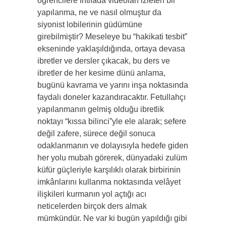
öğrencilere İntifada videoları izleten bir
yapılanma, ne ve nasıl olmuştur da
siyonist lobilerinin güdümüne
girebilmiştir? Meseleye bu “hakikati tesbit”
ekseninde yaklaşıldığında, ortaya devasa
ibretler ve dersler çıkacak, bu ders ve
ibretler de her kesime dünü anlama,
bugünü kavrama ve yarını inşa noktasında
faydalı doneler kazandıracaktır. Fetullahçı
yapılanmanın gelmiş olduğu ibretlik
noktayı “kıssa bilinci”yle ele alarak; sefere
değil zafere, sürece değil sonuca
odaklanmanın ve dolayısıyla hedefe giden
her yolu mubah görerek, dünyadaki zulüm
küfür güçleriyle karşılıklı olarak birbirinin
imkânlarını kullanma noktasında velâyet
ilişkileri kurmanın yol açtığı acı
neticelerden birçok ders almak
mümkündür. Ne var ki bugün yapıldığı gibi