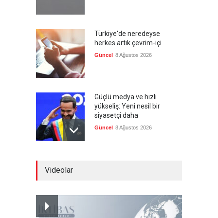
Türkiye'de neredeyse
herkes artık çevrim-içi
Güncel
8 Ağustos 2026
Güçlü medya ve hızlı
yükseliş: Yeni nesil bir
siyasetçi daha
Güncel
8 Ağustos 2026
Infantino'ya Avrupa'dan
Videolar
istifa baskısı
Güncel
8 Ağustos 2026