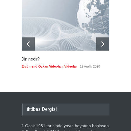
Kolombiya, solcu Petro'nun
yerine aşırı sağcı Espriella'yı
getirdi
Güncel
8 Ağustos 2026
Din nedir?
Vefatı
biyogra
Ercümend Özkan Videoları
,
Videolar
12 Aralık 2020
Ercümen
İktibas Dergisi
1 Ocak 1981 tarihinde yayın hayatına başlayan