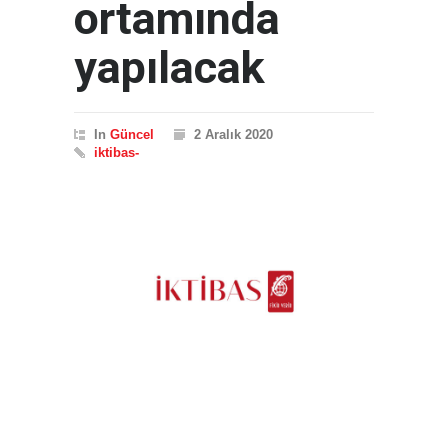
ortamında
yapılacak
In
Güncel
2 Aralık 2020
iktibas-