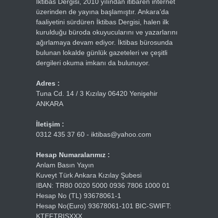
İktibas Dergisi, 2010 yılından itibaren internet
üzerinden de yayına başlamıştır. Ankara’da
faaliyetini sürdüren İktibas Dergisi, halen ilk
kurulduğu büroda okuyucularını ve yazarlarını
ağırlamaya devam ediyor. İktibas bürosunda
bulunan lokalde günlük gazeteleri ve çeşitli
dergileri okuma imkanı da bulunuyor.
Adres :
Tuna Cd. 14 / 3 Kızılay 06420 Yenişehir
ANKARA
İletişim :
0312 435 37 60 - iktibas@yahoo.com
Hesap Numaralarımız :
Anlam Basın Yayın
Kuveyt Türk Ankara Kızılay Şubesi
IBAN: TR80 0020 5000 0936 7806 1000 01
Hesap No (TL) 93678061-1
Hesap No(Euro) 93678061-101 BIC-SWIFT:
KTEFTRISXXX