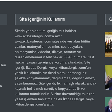
Site İçeriğinin Kullanımı
G
Sitede yer alan tüm içeriğin telif hakları
www.iktibasdergisi.com’a aittir.
www.iktibasdergisi.com sitesinde yer alan bütün
yazılar, materyaller, resimler, ses dosyaları,
animasyonlar, videolar, dizayn, tasarım ve
düzenlemelerimizin telif hakları 5846 numaralı telif
hakları yasası gereğince koruma altındadır. Site
leri
içeriği, İktibas Dergisi veya iktibasdergisi.com’un
yazılı izni olmaksızın ticari olarak herhangi bir
şekilde kopyalanamaz, dağıtılamaz, değiştirilemez,
yayınlanamaz. Site içeriği, fikri amaçlı olarak, ancak
RA
kaynak belirtilmek suretiyle kopyalanabilir ve
kullanımı mümkündür. Aksine davranıldığı takdirde
yasal işlemleri başlatma hakkı İktibas Dergisi veya
iktibasdergisi.com’a aittir.