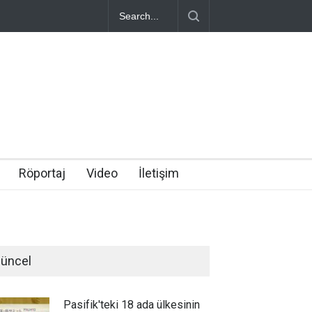
Röportaj
Video
İletişim
üncel
Pasifik'teki 18 ada ülkesinin