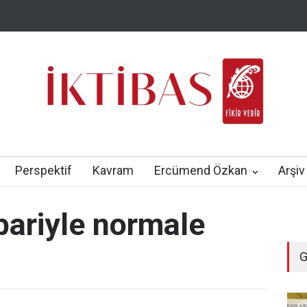
Perspektif
Kavram
Ercümend Özkan
Arşiv
ibariyle normale
G