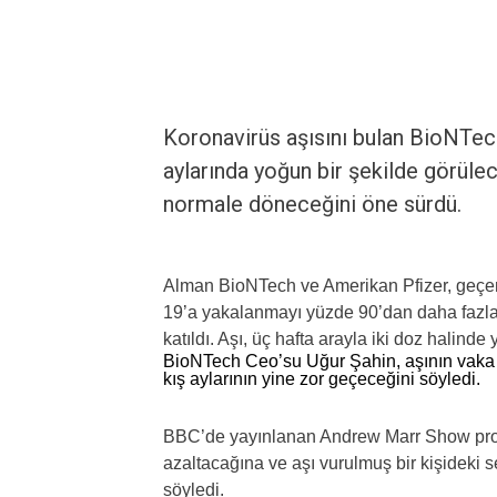
Koronavirüs aşısını bulan BioNTech’
aylarında yoğun bir şekilde görülec
normale döneceğini öne sürdü.
Alman BioNTech ve Amerikan Pfizer, geçen h
19’a yakalanmayı yüzde 90’dan daha fazla ö
katıldı. Aşı, üç hafta arayla iki doz halinde y
BioNTech Ceo’su Uğur Şahin, aşının vaka s
kış aylarının yine zor geçeceğini söyledi.
BBC’de yayınlanan Andrew Marr Show progr
azaltacağına ve aşı vurulmuş bir kişideki
söyledi.