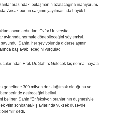
insanlar arasındaki bulaşmanın azalacağına inanıyorum.
ında. Ancak bunun salgının yayılmasında büyük bir
çıklamasının ardından, Oxfor Üniversitesi
ar aylarında normale dönebileceğini söylemişti.
savundu. Şahin, her şey yolunda giderse aşının
larında başlayabileceğini vurguladı.
nya genelinde 300 milyon doz dağıtmak olduğunu ve
eraberinde getireceğini belirtti.
i belirten Şahin “Enfeksiyon oranlarının düşmesiyle
cek yılın sonbahar/kış aylarında yüksek düzeyde
 önemli” dedi.