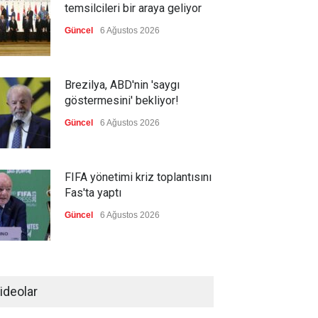
temsilcileri bir araya geliyor
Güncel
6 Ağustos 2026
Brezilya, ABD'nin 'saygı
göstermesini' bekliyor!
Güncel
6 Ağustos 2026
FIFA yönetimi kriz toplantısını
Fas'ta yaptı
Güncel
6 Ağustos 2026
Ahmet Hamdi Akseki'de Din
ve Devlet, Hilafet ve Saltanat
ideolar
Güncel
,
Yakup Döğer
,
YAZARLAR
6 Ağustos 2026