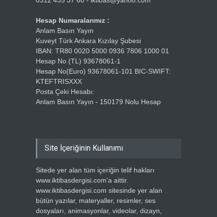
0312 435 37 60 - iktibas@yahoo.com
Hesap Numaralarımız :
Anlam Basın Yayın
Kuveyt Türk Ankara Kızılay Şubesi
IBAN: TR80 0020 5000 0936 7806 1000 01
Hesap No (TL) 93678061-1
Hesap No(Euro) 93678061-101 BIC-SWIFT:
KTEFTRISXXX
Posta Çeki Hesabı:
Anlam Basın Yayın - 150179 Nolu Hesap
Site İçeriğinin Kullanımı
Sitede yer alan tüm içeriğin telif hakları
www.iktibasdergisi.com’a aittir.
www.iktibasdergisi.com sitesinde yer alan
bütün yazılar, materyaller, resimler, ses
dosyaları, animasyonlar, videolar, dizayn,