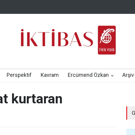
Perspektif
Kavram
Ercümend Özkan
Arşiv
t kurtaran
G