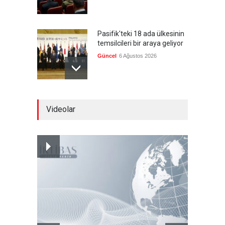
Pasifik'teki 18 ada ülkesinin
temsilcileri bir araya geliyor
Güncel
6 Ağustos 2026
Brezilya, ABD'nin 'saygı
Videolar
göstermesini' bekliyor!
Güncel
6 Ağustos 2026
Japonya, nükleer silah
karşıtlığını teyid etmedi
Güncel
6 Ağustos 2026