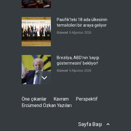
Pasifik'teki 18 ada ülkesinin
temsilcileri bir araya geliyor
Güncel
6 Ağustos 2026
Brezilya, ABD'nin 'saygı
göstermesini' bekliyor!
Güncel
6 Ağustos 2026
Japonya, nükleer silah
Öne çıkanlar
Kavram
Perspektif
karşıtlığını teyid etmedi
Ercümend Özkan Yazıları
Güncel
6 Ağustos 2026
Sayfa Başı