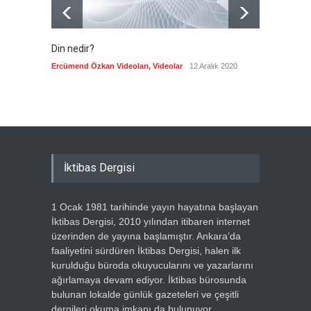
Din nedir?
Vefatı
biyogra
Ercümend Özkan Videoları
,
Videolar
12 Aralık 2020
Ercümen
İktibas Dergisi
1 Ocak 1981 tarihinde yayın hayatına başlayan
İktibas Dergisi, 2010 yılından itibaren internet
üzerinden de yayına başlamıştır. Ankara’da
faaliyetini sürdüren İktibas Dergisi, halen ilk
kurulduğu büroda okuyucularını ve yazarlarını
ağırlamaya devam ediyor. İktibas bürosunda
bulunan lokalde günlük gazeteleri ve çeşitli
dergileri okuma imkanı da bulunuyor.