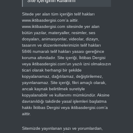
Site İçeriğinin Kullanımı
Sitede yer alan tüm içeriğin telif hakları
www.iktibasdergisi.com’a aittir.
www.iktibasdergisi.com sitesinde yer alan
bütün yazılar, materyaller, resimler, ses
dosyaları, animasyonlar, videolar, dizayn,
tasarım ve düzenlemelerimizin telif hakları
5846 numaralı telif hakları yasası gereğince
koruma altındadır. Site içeriği, İktibas Dergisi
veya iktibasdergisi.com’un yazılı izni olmaksızın
ticari olarak herhangi bir şekilde
kopyalanamaz, dağıtılamaz, değiştirilemez,
yayınlanamaz. Site içeriği, fikri amaçlı olarak,
ancak kaynak belirtilmek suretiyle
kopyalanabilir ve kullanımı mümkündür. Aksine
davranıldığı takdirde yasal işlemleri başlatma
hakkı İktibas Dergisi veya iktibasdergisi.com’a
aittir.
Sitemizde yayınlanan yazı ve yorumlardan,