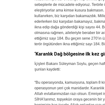
sebeplerle de mücadele ediyoruz. Terörle 
eleştiriyorlar ama kimse kusura bakmasın. Bi
kullanırken, biz karşıdan bakamazdık. Mill
ederlerken biz karşıdan bakamayız, bakmad
ikna edip dağa gönderdiği kişi sayısı 44. 
olmasına rağmen, aileleriyle beraber bir ar
ettiğimiz sayı 184. Bu geçen sene 270’in üz
terör örgütünden ikna ettiğimiz sayı 184. 
‘Karanlık Dağ bölgesine ilk kez gi
İçişleri Bakanı Süleyman Soylu, geçen haft
şunları kaydetti:
“Bu operasyonda, kamuoyuna, toplam 8 kişini
operasyonun yeri çok manidardır. Karanlık Dağ
Allah evlatlarımızdan razı olsun. Emniyet 
SİHA’larımız, topyekün oraya gecenin bir y
hepimizin baş tacıdır, Allah onlardan razı o