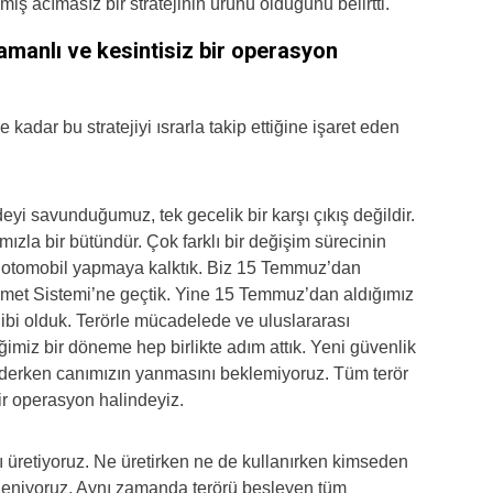
iş acımasız bir stratejinin ürünü olduğunu belirtti.
amanlı ve kesintisiz bir operasyon
kadar bu stratejiyi ısrarla takip ettiğine işaret eden
yi savunduğumuz, tek gecelik bir karşı çıkış değildir.
ızla bir bütündür. Çok farklı bir değişim sürecinin
e otomobil yapmaya kalktık. Biz 15 Temmuz’dan
met Sistemi’ne geçtik. Yine 15 Temmuz’dan aldığımız
hibi olduk. Terörle mücadelede ve uluslararası
imiz bir döneme hep birlikte adım attık. Yeni güvenlik
 ederken canımızın yanmasını beklemiyoruz. Tüm terör
bir operasyon halindeyiz.
ı üretiyoruz. Ne üretirken ne de kullanırken kimseden
üçleniyoruz. Aynı zamanda terörü besleyen tüm