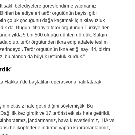
iltisaklı belediyelere görevlendirme yapmamızı
rileri belediyeleri terör örgütünün bayisi gibi
etin çoluk çocuğunu dağa kaçırmak için kılavuzluk
ık da. Bugün itibarıyla terör örgütünün Türkiye’den
Bunun yılda 5 bin 500 olduğu günleri gördük. Salgın
ada olup, terör örgütünden ikna edip adalete teslim
erindeydi. Terör örgütünün ikna ettiği sayı 44, bizim
Biz, bu alanda da büyük üstünlük kurduk.”
rdik’
a Hakkari’de başlatılan operasyonu hatırlatarak,
n etkisiz hale getirildiğini söylemiştik. Bu
; ilk kez girdik ve 17 terörist etkisiz hale getirildi.
istihbaratımız, jandarmamız, hava kuvvetlerimiz, İHA ve
arısı helikopterlerle indirme yapan kahramanlarımız,
lsun.