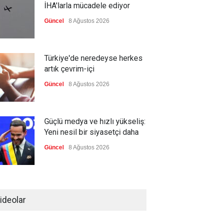
İHA'larla mücadele ediyor
Güncel
8 Ağustos 2026
Türkiye'de neredeyse herkes
artık çevrim-içi
Güncel
8 Ağustos 2026
Güçlü medya ve hızlı yükseliş:
Yeni nesil bir siyasetçi daha
Güncel
8 Ağustos 2026
Kolombiya, solcu Petro'nun
yerine aşırı sağcı Espriella'yı
ideolar
getirdi