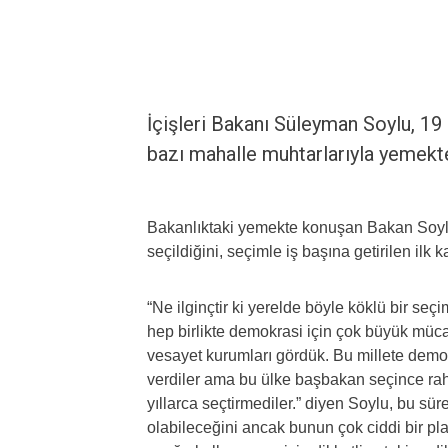
İçişleri Bakanı Süleyman Soylu, 19
bazı mahalle muhtarlarıyla yemekte
Bakanlıktaki yemekte konuşan Bakan Soylu,
seçildiğini, seçimle iş başına getirilen ilk
“Ne ilginçtir ki yerelde böyle köklü bir s
hep birlikte demokrasi için çok büyük mücad
vesayet kurumları gördük. Bu millete demok
verdiler ama bu ülke başbakan seçince rah
yıllarca seçtirmediler.” diyen Soylu, bu sür
olabileceğini ancak bunun çok ciddi bir pl