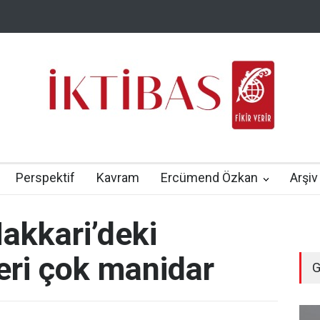
Perspektif
Kavram
Ercümend Özkan
Arşiv
akkari’deki
ri çok manidar
G