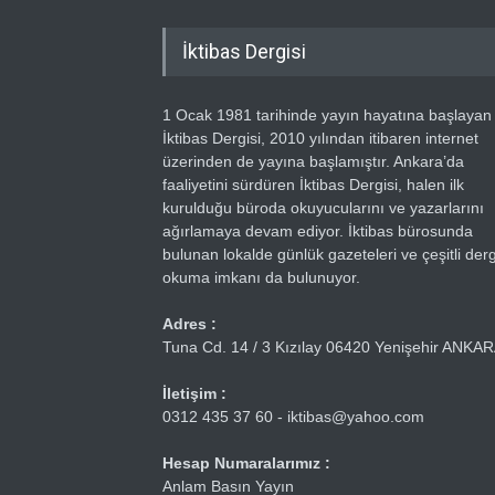
İktibas Dergisi
1 Ocak 1981 tarihinde yayın hayatına başlayan
İktibas Dergisi, 2010 yılından itibaren internet
üzerinden de yayına başlamıştır. Ankara’da
faaliyetini sürdüren İktibas Dergisi, halen ilk
kurulduğu büroda okuyucularını ve yazarlarını
ağırlamaya devam ediyor. İktibas bürosunda
bulunan lokalde günlük gazeteleri ve çeşitli dergi
okuma imkanı da bulunuyor.
Adres :
Tuna Cd. 14 / 3 Kızılay 06420 Yenişehir ANKA
İletişim :
0312 435 37 60 - iktibas@yahoo.com
Hesap Numaralarımız :
Anlam Basın Yayın