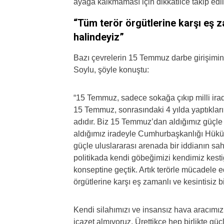
ayağa kalkmaması için dikkatlice takip edilm
“Tüm terör örgütlerine karşı eş z
halindeyiz”
Bazı çevrelerin 15 Temmuz darbe girişimine 
Soylu, şöyle konuştu:
“15 Temmuz, sadece sokağa çıkıp milli irade
15 Temmuz, sonrasındaki 4 yılda yaptıklarım
adıdır. Biz 15 Temmuz’dan aldığımız güçl
aldığımız iradeyle Cumhurbaşkanlığı Hükü
güçle uluslararası arenada bir iddianın sa
politikada kendi göbeğimizi kendimiz kestiğ
konseptine geçtik. Artık terörle mücadele
örgütlerine karşı eş zamanlı ve kesintisiz 
Kendi silahımızı ve insansız hava aracımız
icazet almıyoruz. Ürettikçe hep birlikte g