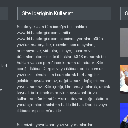
Site İçeriğinin Kullanımı
G
Sitede yer alan tüm içeriğin telif hakları
www.iktibasdergisi.com’a aittir.
www.iktibasdergisi.com sitesinde yer alan bütün
yazılar, materyaller, resimler, ses dosyaları,
animasyonlar, videolar, dizayn, tasarım ve
düzenlemelerimizin telif hakları 5846 numaralı telif
hakları yasası gereğince koruma altındadır. Site
leri
içeriği, İktibas Dergisi veya iktibasdergisi.com’un
yazılı izni olmaksızın ticari olarak herhangi bir
şekilde kopyalanamaz, dağıtılamaz, değiştirilemez,
yayınlanamaz. Site içeriği, fikri amaçlı olarak, ancak
RA
kaynak belirtilmek suretiyle kopyalanabilir ve
kullanımı mümkündür. Aksine davranıldığı takdirde
yasal işlemleri başlatma hakkı İktibas Dergisi veya
iktibasdergisi.com’a aittir.
Sitemizde yayınlanan yazı ve yorumlardan,