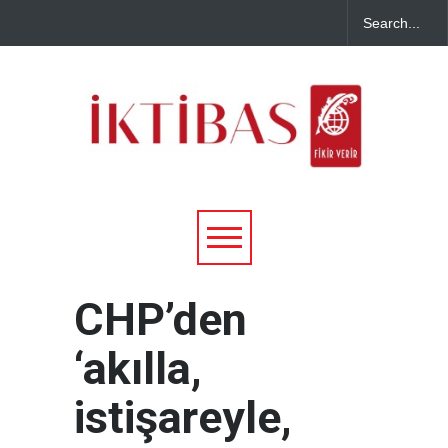
CHP’den
‘akılla,
istişareyle,