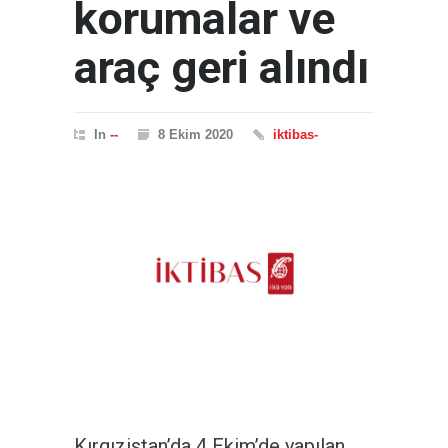
korumalar ve
araç geri alındı
In
--
8 Ekim 2020
iktibas-
Kırgızistan’da 4 Ekim’de yapılan