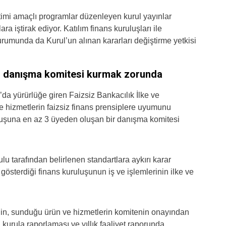
itimi amaçlı programlar düzenleyen kurul yayınlar
iştirak ediyor. Katılım finans kuruluşları ile
rumunda da Kurul’un alınan kararları değiştirme yetkisi
bir danışma komitesi kurmak zorunda
da yürürlüğe giren Faizsiz Bankacılık İlke ve
ve hizmetlerin faizsiz finans prensiplere uyumunu
uluşuna en az 3 üyeden oluşan bir danışma komitesi
 tarafından belirlenen standartlara aykırı karar
 gösterdiği finans kuruluşunun iş ve işlemlerinin ilke ve
n, sunduğu ürün ve hizmetlerin komitenin onayından
 kurula raporlaması ve yıllık faaliyet raporunda