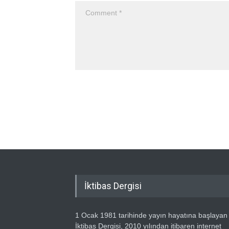
İktibas Dergisi
1 Ocak 1981 tarihinde yayın hayatına başlayan
İktibas Dergisi, 2010 yılından itibaren internet