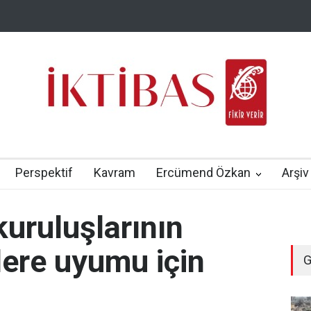
Perspektif
Kavram
Ercümend Özkan
Arşiv
kuruluşlarının
lere uyumu için
G