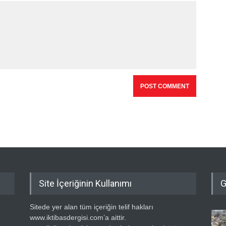
Site İçeriğinin Kullanımı
G
Sitede yer alan tüm içeriğin telif hakları
www.iktibasdergisi.com’a aittir.