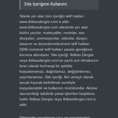
Site İçeriğinin Kullanımı
Sitede yer alan tüm içeriğin telif hakları
www.iktibasdergisi.com’a aittir.
www.iktibasdergisi.com sitesinde yer alan
bütün yazılar, materyaller, resimler, ses
dosyaları, animasyonlar, videolar, dizayn,
tasarım ve düzenlemelerimizin telif hakları
5846 numaralı telif hakları yasası gereğince
koruma altındadır. Site içeriği, İktibas Dergisi
veya iktibasdergisi.com’un yazılı izni olmaksızın
ticari olarak herhangi bir şekilde
kopyalanamaz, dağıtılamaz, değiştirilemez,
yayınlanamaz. Site içeriği, fikri amaçlı olarak,
ancak kaynak belirtilmek suretiyle
kopyalanabilir ve kullanımı mümkündür. Aksine
davranıldığı takdirde yasal işlemleri başlatma
hakkı İktibas Dergisi veya iktibasdergisi.com’a
aittir.
Sitemizde yayınlanan yazı ve yorumlardan,