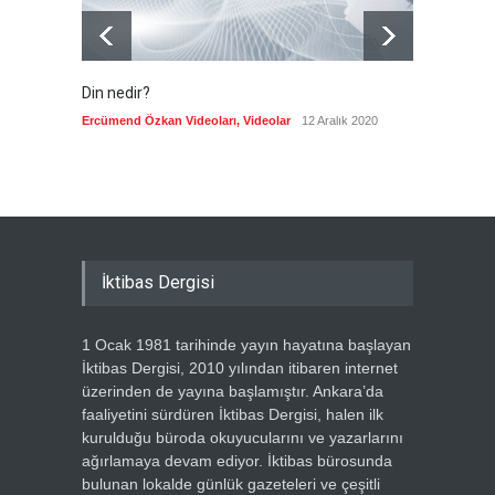
Din nedir?
Vefatı
biyogra
Ercümend Özkan Videoları
,
Videolar
12 Aralık 2020
Ercümen
İktibas Dergisi
1 Ocak 1981 tarihinde yayın hayatına başlayan
İktibas Dergisi, 2010 yılından itibaren internet
üzerinden de yayına başlamıştır. Ankara’da
faaliyetini sürdüren İktibas Dergisi, halen ilk
kurulduğu büroda okuyucularını ve yazarlarını
ağırlamaya devam ediyor. İktibas bürosunda
bulunan lokalde günlük gazeteleri ve çeşitli