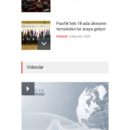
Pasifik'teki 18 ada ülkesinin
temsilcileri bir araya geliyor
Güncel
6 Ağustos 2026
Brezilya, ABD'nin 'saygı
Videolar
göstermesini' bekliyor!
Güncel
6 Ağustos 2026
Japonya, nükleer silah
karşıtlığını teyid etmedi
Güncel
6 Ağustos 2026