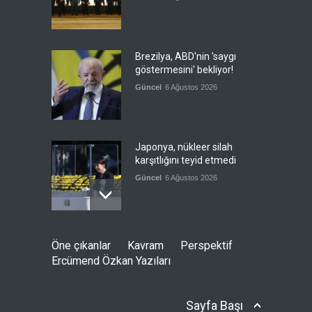
Brezilya, ABD'nin 'saygı
göstermesini' bekliyor!
Güncel
6 Ağustos 2026
Japonya, nükleer silah
karşıtlığını teyid etmedi
Güncel
6 Ağustos 2026
FIFA yönetimi kriz
Öne çıkanlar
Kavram
Perspektif
toplantısını Fas'ta yaptı
Ercümend Özkan Yazıları
Güncel
6 Ağustos 2026
Sayfa Başı