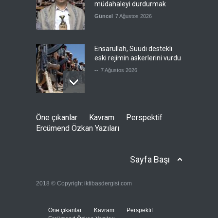
müdahaleyi durdurmak
Güncel
7 Ağustos 2026
Ensarullah, Suudi destekli
eski rejimin askerlerini vurdu
--
7 Ağustos 2026
Gazze'de değişen bir şey
Öne çıkanlar
Kavram
Perspektif
yok!
Ercümend Özkan Yazıları
Güncel
7 Ağustos 2026
Sayfa Başı
Hamas'ın kabul ettiği ABD
2018 © Copyright iktibasdergisi.com
planını, İsrail reddetti
Güncel
7 Ağustos 2026
Öne çıkanlar
Kavram
Perspektif