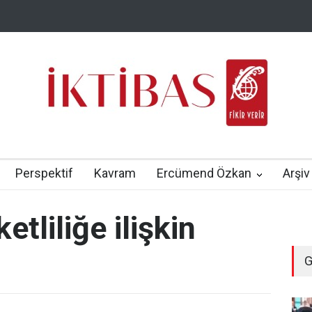
Perspektif
Kavram
Ercümend Özkan
Arşiv
tliliğe ilişkin
G