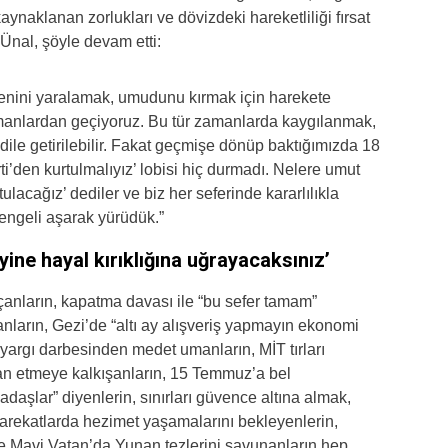
naklanan zorlukları ve dövizdeki hareketliliği fırsat
 Ünal, şöyle devam etti:
üvenini yaralamak, umudunu kırmak için harekete
 zamanlardan geçiyoruz. Bu tür zamanlarda kaygılanmak,
ile getirilebilir. Fakat geçmişe dönüp baktığımızda 18
ti’den kurtulmalıyız’ lobisi hiç durmadı. Nelere umut
ulacağız’ dediler ve biz her seferinde kararlılıkla
 engeli aşarak yürüdük.”
yine hayal kırıklığına uğrayacaksınız’
çanların, kapatma davası ile “bu sefer tamam”
anların, Gezi’de “altı ay alışveriş yapmayın ekonomi
argı darbesinden medet umanların, MİT tırları
lan etmeye kalkışanların, 15 Temmuz’a bel
aşlar” diyenlerin, sınırları güvence altına almak,
arekatlarda hezimet yaşamalarını bekleyenlerin,
ve Mavi Vatan’da Yunan tezlerini savunanların hep