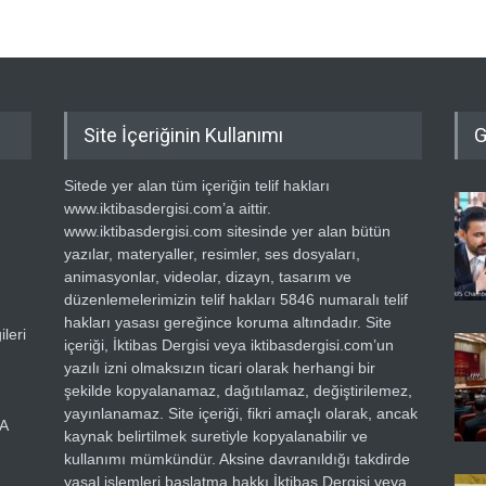
Site İçeriğinin Kullanımı
G
Sitede yer alan tüm içeriğin telif hakları
www.iktibasdergisi.com’a aittir.
www.iktibasdergisi.com sitesinde yer alan bütün
yazılar, materyaller, resimler, ses dosyaları,
animasyonlar, videolar, dizayn, tasarım ve
düzenlemelerimizin telif hakları 5846 numaralı telif
hakları yasası gereğince koruma altındadır. Site
leri
içeriği, İktibas Dergisi veya iktibasdergisi.com’un
yazılı izni olmaksızın ticari olarak herhangi bir
şekilde kopyalanamaz, dağıtılamaz, değiştirilemez,
yayınlanamaz. Site içeriği, fikri amaçlı olarak, ancak
RA
kaynak belirtilmek suretiyle kopyalanabilir ve
kullanımı mümkündür. Aksine davranıldığı takdirde
yasal işlemleri başlatma hakkı İktibas Dergisi veya