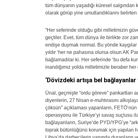
tüm dünyanın yaşadığı küresel salgından kay
olarak görüp yine umutlandıklarını belirten
“Her seferinde olduğu gibi milletimizin g
geçtiler. Evet, tüm dünya ile birlikte zor
endişe duymak normal. Bu yönde kaygılar d
yıldır ‘her ne pahasına olursa olsun AK Par
bağlamadılar ki. Her seferinde ‘bu defa kurt
inandığımız yolda milletimizle beraber her
‘Dövizdeki artışa bel bağlayanlar 
Ünal, geçmişte “ordu göreve” pankartları a
diyenlerin, 27 Nisan e-muhtırasını alkışlay
çöksün” açıklaması yapanların, FETÖ’nün y
operasyonu ile Türkiye’yi savaş suçlusu i
bağlayanların, Suriye’de PYD/YPG’ye “arkad
toprak bütünlüğünü korumak için yapılan h
Libya’da darbecilerin yanında duranların 