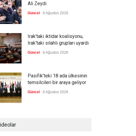
Ali Zeydi
Güncel
6 Ağustos 2026
Irak'taki iktidar koalisyonu,
Irak'taki silahlı grupları uyardı
Güncel
6 Ağustos 2026
Pasifik'teki 18 ada ülkesinin
temsilcileri bir araya geliyor
Güncel
6 Ağustos 2026
Brezilya, ABD'nin 'saygı
göstermesini' bekliyor!
ideolar
Güncel
6 Ağustos 2026