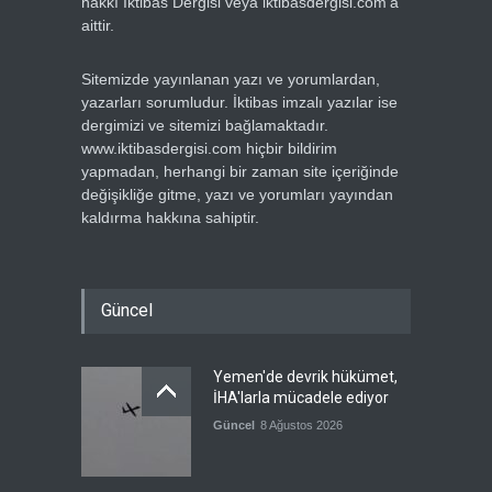
hakkı İktibas Dergisi veya iktibasdergisi.com’a
aittir.
Sitemizde yayınlanan yazı ve yorumlardan,
yazarları sorumludur. İktibas imzalı yazılar ise
dergimizi ve sitemizi bağlamaktadır.
www.iktibasdergisi.com hiçbir bildirim
yapmadan, herhangi bir zaman site içeriğinde
değişikliğe gitme, yazı ve yorumları yayından
kaldırma hakkına sahiptir.
Güncel
Yemen'de devrik hükümet,
İHA'larla mücadele ediyor
Güncel
8 Ağustos 2026