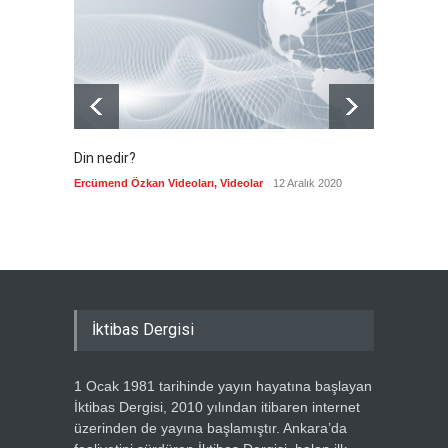
getirdi
Güncel
8 Ağustos 2026
Din nedir?
Vefatı
biyogra
Ercümend Özkan Videoları
,
Videolar
12 Aralık 2020
Ercümen
İktibas Dergisi
1 Ocak 1981 tarihinde yayın hayatına başlayan
İktibas Dergisi, 2010 yılından itibaren internet
üzerinden de yayına başlamıştır. Ankara’da