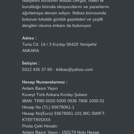
faaliyetini sürdüren İktibas Dergisi, halen ilk
kurulduğu büroda okuyucularını ve yazarlarını
ağırlamaya devam ediyor. İktibas bürosunda
bulunan lokalde günlük gazeteleri ve çeşitli
dergileri okuma imkanı da bulunuyor.
Adres :
Tuna Cd. 14 / 3 Kızılay 06420 Yenişehir
ANKARA
İletişim :
0312 435 37 60 - iktibas@yahoo.com
Hesap Numaralarımız :
Anlam Basın Yayın
Kuveyt Türk Ankara Kızılay Şubesi
IBAN: TR80 0020 5000 0936 7806 1000 01
Hesap No (TL) 93678061-1
Hesap No(Euro) 93678061-101 BIC-SWIFT:
KTEFTRISXXX
Posta Çeki Hesabı:
Anlam Basın Yayın - 150179 Nolu Hesap