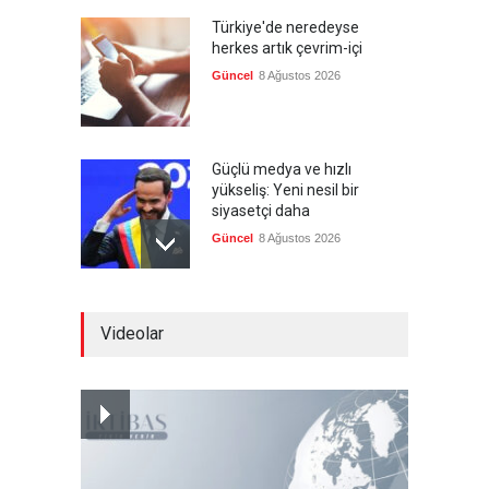
Türkiye'de neredeyse
herkes artık çevrim-içi
Güncel
8 Ağustos 2026
Güçlü medya ve hızlı
yükseliş: Yeni nesil bir
siyasetçi daha
Güncel
8 Ağustos 2026
Infantino'ya Avrupa'dan
Videolar
istifa baskısı
Güncel
8 Ağustos 2026
Kolombiya, solcu Petro'nun
yerine aşırı sağcı Espriella'yı