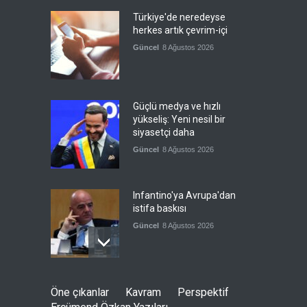
Türkiye'de neredeyse
herkes artık çevrim-içi
Güncel
8 Ağustos 2026
Güçlü medya ve hızlı
yükseliş: Yeni nesil bir
siyasetçi daha
Güncel
8 Ağustos 2026
Infantino'ya Avrupa'dan
istifa baskısı
Güncel
8 Ağustos 2026
Kolombiya, solcu Petro'nun
Öne çıkanlar
Kavram
Perspektif
yerine aşırı sağcı Espriella'yı