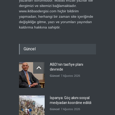
yazarları sorumludur. İktibas imzalı yazılar ise
dergimizi ve sitemizi bağlamaktadır.
www.iktibasdergisi.com hiçbir bildirim
yapmadan, herhangi bir zaman site içeriğinde
değişikliğe gitme, yazı ve yorumları yayından
kaldırma hakkına sahiptir.
Güncel
ABD’nin tasfiye planı
devrede
Güncel
7 Ağustos 2026
İspanya: Göç akını sosyal
medyadan koordine edildi
Güncel
7 Ağustos 2026