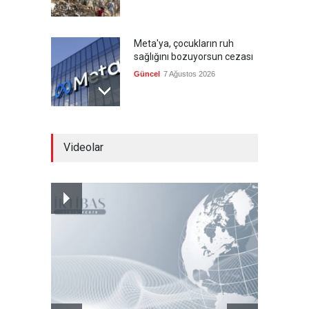
Meta'ya, çocukların ruh
sağlığını bozuyorsun cezası
Güncel
7 Ağustos 2026
Futbol endüstrisinde kavga
Videolar
devam ediyor
Güncel
7 Ağustos 2026
Suudi Arabistan, Türkiye ve
Pakistan savunma
anlaşması imzalayacak
Güncel
7 Ağustos 2026