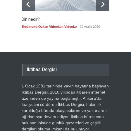
Din nedir?
Vefatı
biyogra
Ercümend Özkan Videoları
,
Videolar
12 Aralık 2020
Ercümen
İktibas Dergisi
1 Ocak 1981 tarihinde yayın hayatına başlayan
İktibas Dergisi, 2010 yılından itibaren internet
üzerinden de yayına başlamıştır. Ankara’da
faaliyetini sürdüren İktibas Dergisi, halen ilk
kurulduğu büroda okuyucularını ve yazarlarını
ağırlamaya devam ediyor. İktibas bürosunda
bulunan lokalde günlük gazeteleri ve çeşitli
dergileri okuma imkanı da bulunuyor.