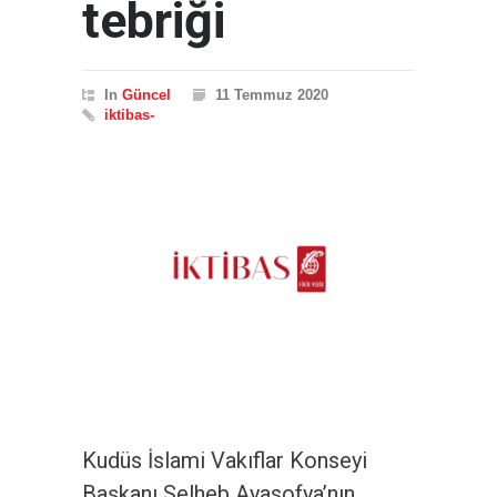
tebriği
In
Güncel
11 Temmuz 2020
iktibas-
Kudüs İslami Vakıflar Konseyi
Başkanı Selheb Ayasofya’nın