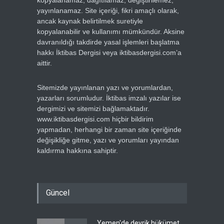
kopyalanamaz, dağıtılamaz, değiştirilemez,
yayınlanamaz. Site içeriği, fikri amaçlı olarak,
ancak kaynak belirtilmek suretiyle
kopyalanabilir ve kullanımı mümkündür. Aksine
davranıldığı takdirde yasal işlemleri başlatma
hakkı İktibas Dergisi veya iktibasdergisi.com’a
aittir.
Sitemizde yayınlanan yazı ve yorumlardan,
yazarları sorumludur. İktibas imzalı yazılar ise
dergimizi ve sitemizi bağlamaktadır.
www.iktibasdergisi.com hiçbir bildirim
yapmadan, herhangi bir zaman site içeriğinde
değişikliğe gitme, yazı ve yorumları yayından
kaldırma hakkına sahiptir.
Güncel
Yemen'de devrik hükümet,