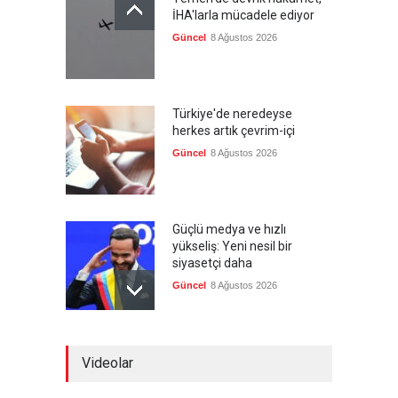
İHA'larla mücadele ediyor
Güncel
8 Ağustos 2026
Türkiye'de neredeyse
herkes artık çevrim-içi
Güncel
8 Ağustos 2026
Güçlü medya ve hızlı
yükseliş: Yeni nesil bir
siyasetçi daha
Güncel
8 Ağustos 2026
Infantino'ya Avrupa'dan
Videolar
istifa baskısı
Güncel
8 Ağustos 2026