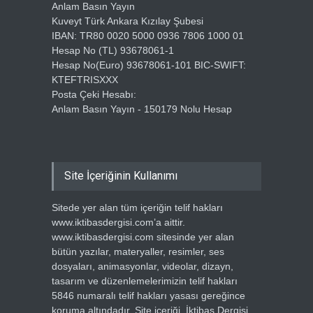
Anlam Basın Yayın
Kuveyt Türk Ankara Kızılay Şubesi
IBAN: TR80 0020 5000 0936 7806 1000 01
Hesap No (TL) 93678061-1
Hesap No(Euro) 93678061-101 BIC-SWIFT:
KTEFTRISXXX
Posta Çeki Hesabı:
Anlam Basın Yayın - 150179 Nolu Hesap
Site İçeriğinin Kullanımı
Sitede yer alan tüm içeriğin telif hakları
www.iktibasdergisi.com’a aittir.
www.iktibasdergisi.com sitesinde yer alan
bütün yazılar, materyaller, resimler, ses
dosyaları, animasyonlar, videolar, dizayn,
tasarım ve düzenlemelerimizin telif hakları
5846 numaralı telif hakları yasası gereğince
koruma altındadır. Site içeriği, İktibas Dergisi