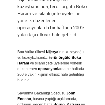
kuzeybatısında, terör örgütü Boko
Haram ve silahlı çete üyelerine
yönelik düzenlenen
operasyonlarda bir haftada 200’e
yakın kişi etkisiz hale getirildi.
Batı Afrika ülkesi
Nijerya
‘nın kuzeydoğu
ve kuzeybatısında,
terör örgütü Boko
Haram
ve silahlı çete üyelerine yönelik
düzenlenen
operasyon
larda bir haftada
200’e yakın kişinin etkisiz hale getirildiği
bildirildi.
Savunma Bakanlığı Sözcüsü
John
Eneche
, basına yaptığı açıklamada,
ordunun, geçen hafta
Borno
,
Katsina
ve