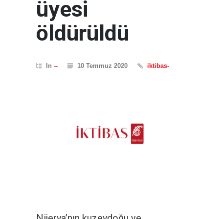
üyesi
öldürüldü
In
--
10 Temmuz 2020
iktibas-
Nijerya’nın kuzeydoğu ve