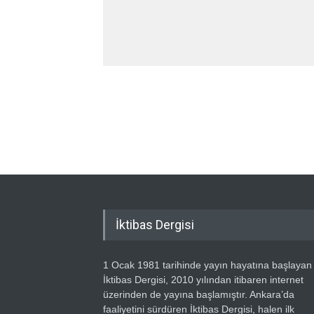
İktibas Dergisi
1 Ocak 1981 tarihinde yayın hayatına başlayan
İktibas Dergisi, 2010 yılından itibaren internet
üzerinden de yayına başlamıştır. Ankara’da
faaliyetini sürdüren İktibas Dergisi, halen ilk