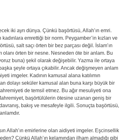
ek iki ayrı dünya. Çünkü başörtüsü, Allah’ın emri.
adınlara emrettiği bir norm. Peygamber’in kızları ve
rtüsü, salt saçı örten bir bez parçası değil. İslam’ın
 olanı örten bir nesne. Nesneden öte bir anlam. Bu
yoruz buna) şekil olarak değişebilir. Yazma ile ortaya
ya başka şeyle ortaya çıkabilir. Ancak değişmeyen anlam
iyeti imgeler. Kadının kamusal alana katılımın
dan dolayı seküler kamusal alan buna karşı büyük bir
mahremiyeti de temsil etmez. Bu ağır mesuliyeti ona
Mahremiyet, başörtülülerin ötesine uzanan geniş bir
 davranış, bakış ve mesafeyle ilgili. Sonuçta başörtüsü,
anlamdır.
n Allah’ın emirlerine olan aidiyeti imgeler. Eşcinsellik
Neden? Çünkü Allah’ın kelamından ilham almadığı gibi