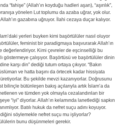
nda “fahişe” (Allah’ın koyduğu hadleri aşan), “aşırılık”,
davranışa yönelen Lut toplumu da azaba uğrar, yok olur.
, Allah’ın gazabına uğruyor. İlahi cezaya duçar kalıyor.
lam’daki yerleri buyken kimi başörtülüler nasıl oluyor
örtülüler, feminist bir paradigmaya başvurarak Allah’ın
ye değerlendiriyor. Kimi çevreler de eşcinselliği bu
lı göstermeye çalışıyor. Başörtüsü ve başörtülüler dinin
 “dine karşı din” dediği tutum ortaya çıkıyor. “Bakın
üslüman ve hatta başını da örtecek kadar hissiyata
 üretiyorlar. Bu şekilde mevzi kazanıyorlar. Doğrusunu
 bilinçle bütünleşen bakış açılarıyla artık İslam’a da
netlenen ve tümden yok olmayla cezalandırılan bir
şeye “iyi” diyorlar. Allah’ın kelamında lanetlediği sapkın
anımlıyor. Batılı hukuk da nefret suçu adını koyuyor.
iğini söylemekle nefret suçu mu işliyorlar?
lülerin bunu düşünmeleri gerekir.