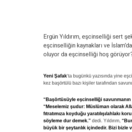
Ergün Yıldırım, eşcinselliği sert şe
eşcinselliğin kaynakları ve İslam’da
oluyor da eşcinselliği hoş görüyor
Yeni Şafak
‘ta bugünkü yazısında yine eşcins
kez başörtülü bazı kişiler tarafından savu
“Başörtüsüyle eşcinselliği savunmanın d
“Meselemiz şudur: Müslüman olarak Allah
fıtratımıza koyduğu yaratılışı/ahlakı ko
söyleme dur demek.”
dedi. Yıldırım,
“Bun
büyük bir şeytanlık içindedir. Bizi bizle 