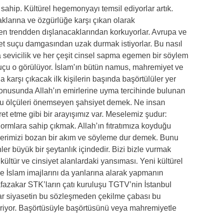
sahip. Kültürel hegemonyayı temsil ediyorlar artık.
aklarına ve özgürlüğe karşı çıkan olarak
n trendden dışlanacaklarından korkuyorlar. Avrupa ve
t suçu damgasından uzak durmak istiyorlar. Bu nasıl
a sevicilik ve her çeşit cinsel sapma egemen bir söylem
 suçu o görülüyor. İslam’ın bütün namus, mahremiyet ve
 karşı çıkacak ilk kişilerin başında başörtülüler yer
onusunda Allah’ın emirlerine uyma tercihinde bulunan
u ölçüleri önemseyen şahsiyet demek. Ne insan
ret etme gibi bir arayışımız var. Meselemiz şudur:
ormlara sahip çıkmak. Allah’ın fıtratımıza koyduğu
rlerimizi bozan bir akım ve söyleme dur demek. Bunu
nler büyük bir şeytanlık içindedir. Bizi bizle vurmak
 kültür ve cinsiyet alanlardaki yansıması. Yeni kültürel
e İslam imajlarını da yanlarına alarak yapmanın
azakar STK’ların çatı kuruluşu TGTV’nin İstanbul
ar siyasetin bu sözleşmeden çekilme çabası bu
eriyor. Başörtüsüyle başörtüsünü veya mahremiyetle