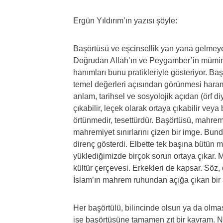
Ergün Yıldırım’ın yazısı şöyle:
Başörtüsü ve eşcinsellik yan yana gelmeyec
Doğrudan Allah’ın ve Peygamber’in mümin k
hanımları bunu pratikleriyle gösteriyor. Başö
temel değerleri açısından görünmesi haram
anlam, tarihsel ve sosyolojik açıdan (örf di
çıkabilir, leçek olarak ortaya çıkabilir ve
örtünmedir, tesettürdür. Başörtüsü, mahrem
mahremiyet sınırlarını çizen bir imge. Bun
direnç gösterdi. Elbette tek başına bütün 
yüklediğimizde birçok sorun ortaya çıkar. 
kültür çerçevesi. Erkekleri de kapsar. Söz,
İslam’ın mahrem ruhundan açığa çıkan bir 
Her başörtülü, bilincinde olsun ya da olması
ise başörtüsüne tamamen zıt bir kavram. 