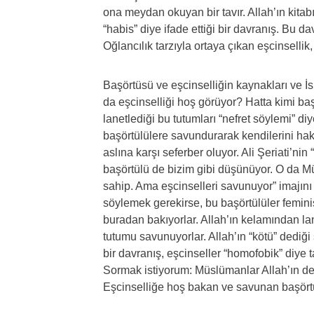
ona meydan okuyan bir tavır. Allah’ın kitabı
“habis” diye ifade ettiği bir davranış. Bu 
Oğlancılık tarzıyla ortaya çıkan eşcinsellik
Başörtüsü ve eşcinselliğin kaynakları ve İs
da eşcinselliği hoş görüyor? Hatta kimi baş
lanetlediği bu tutumları “nefret söylemi” di
başörtülülere savundurarak kendilerini hak
aslına karşı seferber oluyor. Ali Şeriati’nin
başörtülü de bizim gibi düşünüyor. O da M
sahip. Ama eşcinselleri savunuyor” imajını
söylemek gerekirse, bu başörtülüler feminist
buradan bakıyorlar. Allah’ın kelamından la
tutumu savunuyorlar. Allah’ın “kötü” dediği 
bir davranış, eşcinseller “homofobik” diye t
Sormak istiyorum: Müslümanlar Allah’ın ded
Eşcinselliğe hoş bakan ve savunan başörtü