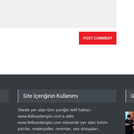
Site İçeriğinin Kullanımı
G
Sitede yer alan tüm içeriğin telif hakları
www.iktibasdergisi.com’a aittir.
www.iktibasdergisi.com sitesinde yer alan bütün
yazılar, materyaller, resimler, ses dosyaları,