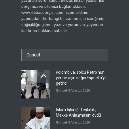
yazarları sorumludur. İktibas imzalı yazılar ise
dergimizi ve sitemizi bağlamaktadır.
www.iktibasdergisi.com hiçbir bildirim
yapmadan, herhangi bir zaman site içeriğinde
değişikliğe gitme, yazı ve yorumları yayından
kaldırma hakkına sahiptir.
Güncel
Kolombiya, solcu Petro'nun
yerine aşırı sağcı Espriella'yı
getirdi
Güncel
8 Ağustos 2026
İslam İşbirliği Teşkilatı,
Mekke Anlaşmasını övdü
Güncel
8 Ağustos 2026