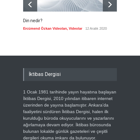
Din nedir?
Vefatı
biyogra
Ercümend Özkan Videoları
,
Videolar
12 Aralık 2020
Ercümen
İktibas Dergisi
1 Ocak 1981 tarihinde yayın hayatına başlayan
İktibas Dergisi, 2010 yılından itibaren internet
üzerinden de yayına başlamıştır. Ankara’da
faaliyetini sürdüren İktibas Dergisi, halen ilk
kurulduğu büroda okuyucularını ve yazarlarını
ağırlamaya devam ediyor. İktibas bürosunda
bulunan lokalde günlük gazeteleri ve çeşitli
dergileri okuma imkanı da bulunuyor.