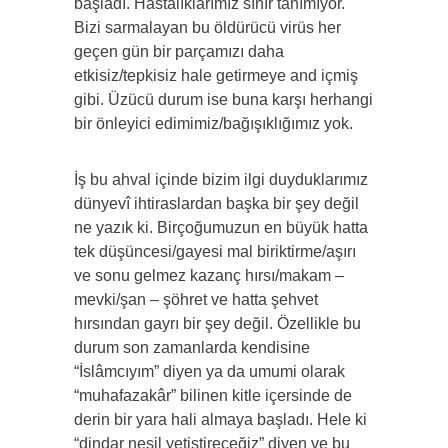
başladı. Hastalıklarımız sınır tanımıyor.
Bizi sarmalayan bu öldürücü virüs her
geçen gün bir parçamızı daha
etkisiz/tepkisiz hale getirmeye and içmiş
gibi. Üzücü durum ise buna karşı herhangi
bir önleyici edimimiz/bağışıklığımız yok.
İş bu ahval içinde bizim ilgi duyduklarımız
dünyevî ihtiraslardan başka bir şey değil
ne yazık ki. Birçoğumuzun en büyük hatta
tek düşüncesi/gayesi mal biriktirme/aşırı
ve sonu gelmez kazanç hırsı/makam –
mevki/şan – şöhret ve hatta şehvet
hırsından gayrı bir şey değil. Özellikle bu
durum son zamanlarda kendisine
“İslâmcıyım” diyen ya da umumi olarak
“muhafazakâr” bilinen kitle içersinde de
derin bir yara hali almaya başladı. Hele ki
“dindar nesil yetiştireceğiz” diyen ve bu