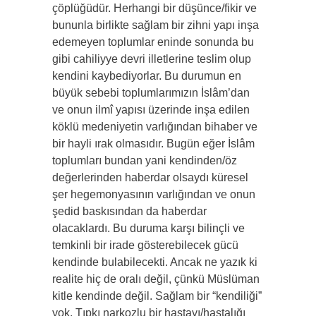
çöplüğüdür. Herhangi bir düşünce/fikir ve
bununla birlikte sağlam bir zihni yapı inşa
edemeyen toplumlar eninde sonunda bu
gibi cahiliyye devri illetlerine teslim olup
kendini kaybediyorlar. Bu durumun en
büyük sebebi toplumlarımızın İslâm’dan
ve onun ilmî yapısı üzerinde inşa edilen
köklü medeniyetin varlığından bihaber ve
bir hayli ırak olmasıdır. Bugün eğer İslâm
toplumları bundan yani kendinden/öz
değerlerinden haberdar olsaydı küresel
şer hegemonyasının varlığından ve onun
şedid baskısından da haberdar
olacaklardı. Bu duruma karşı bilinçli ve
temkinli bir irade gösterebilecek gücü
kendinde bulabilecekti. Ancak ne yazık ki
realite hiç de oralı değil, çünkü Müslüman
kitle kendinde değil. Sağlam bir “kendiliği”
yok. Tıpkı narkozlu bir hastayı/hastalığı