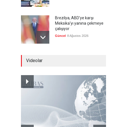
Brezilya, ABD'ye karşı
Meksika'yı yanına çekmeye
çalışıyor
Güncel
8 Ağustos 2026
Libya'da rafineriye İHA
Videolar
saldırısı
--
8 Ağustos 2026
Bölge İnsanını "Namaz Kılan
ABD Askeri" Yapma Paktı
Güncel
,
Şükrü Hüseyinoğlu
,
YAZARLAR
8 Ağustos 2026