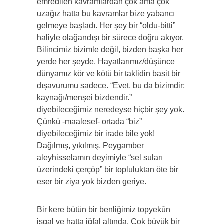
emredilen kavramlardan çok ama çok
uzağız hatta bu kavramlar bize yabancı
gelmeye başladı. Her şey bir “oldu-bitti”
haliyle olağandışı bir sürece doğru akıyor.
Bilincimiz bizimle değil, bizden başka her
yerde her şeyde. Hayatlarımız/düşünce
dünyamız kör ve kötü bir taklidin basit bir
dışavurumu sadece. “Evet, bu da bizimdir;
kaynağı/menşei bizdendir.”
diyebileceğimiz neredeyse hiçbir şey yok.
Çünkü -maalesef- ortada “biz”
diyebileceğimiz bir irade bile yok!
Dağılmış, yıkılmış, Peygamber
aleyhisselamın deyimiyle “sel suları
üzerindeki çerçöp” bir topluluktan öte bir
eser bir ziya yok bizden geriye.
Bir kere bütün bir benliğimiz topyekûn
işgal ve hatta iğfal altında. Çok büyük bir