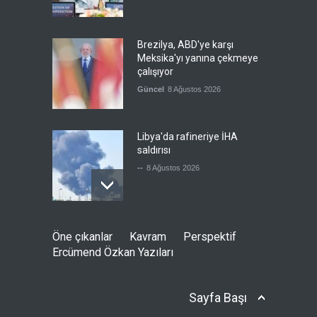
Brezilya, ABD'ye karşı
Meksika'yı yanına çekmeye
çalışıyor
Güncel
8 Ağustos 2026
Libya'da rafineriye İHA
saldırısı
--
8 Ağustos 2026
Bölge İnsanını "Namaz Kılan
Öne çıkanlar
Kavram
Perspektif
ABD Askeri" Yapma Paktı
Ercümend Özkan Yazıları
Güncel
,
Şükrü Hüseyinoğlu
,
YAZARLAR
8 Ağustos 2026
Sayfa Başı