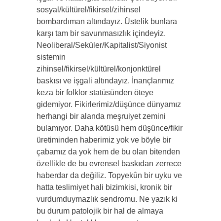
sosyal/kültürel/fikirsel/zihinsel
bombardıman altındayız. Üstelik bunlara
karşı tam bir savunmasızlık içindeyiz.
Neoliberal/Seküler/Kapitalist/Siyonist
sistemin
zihinsel/fikirsel/kültürel/konjonktürel
baskısı ve işgali altındayız. İnançlarımız
keza bir folklor statüsünden öteye
gidemiyor. Fikirlerimiz/düşünce dünyamız
herhangi bir alanda meşruiyet zemini
bulamıyor. Daha kötüsü hem düşünce/fikir
üretiminden haberimiz yok ve böyle bir
çabamız da yok hem de bu olan bitenden
özellikle de bu evrensel baskıdan zerrece
haberdar da değiliz. Topyekûn bir uyku ve
hatta teslimiyet hali bizimkisi, kronik bir
vurdumduymazlık sendromu. Ne yazık ki
bu durum patolojik bir hal de almaya