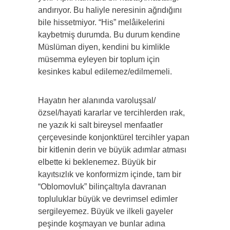
andırıyor. Bu haliyle neresinin ağrıdığını
bile hissetmiyor. “His” melâikelerini
kaybetmiş durumda. Bu durum kendine
Müslüman diyen, kendini bu kimlikle
müsemma eyleyen bir toplum için
kesinkes kabul edilemez/edilmemeli.
Hayatın her alanında varoluşsal/
özsel/hayati kararlar ve tercihlerden ırak,
ne yazık ki salt bireysel menfaatler
çerçevesinde konjonktürel tercihler yapan
bir kitlenin derin ve büyük adımlar atması
elbette ki beklenemez. Büyük bir
kayıtsızlık ve konformizm içinde, tam bir
“Oblomovluk” bilinçaltıyla davranan
topluluklar büyük ve devrimsel edimler
sergileyemez. Büyük ve ilkeli gayeler
peşinde koşmayan ve bunlar adına