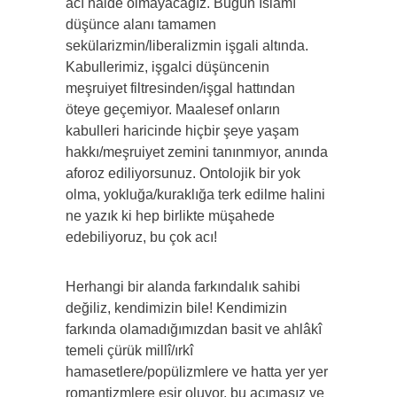
acı halde olmayacağız. Bugün İslâmî
düşünce alanı tamamen
sekülarizmin/liberalizmin işgali altında.
Kabullerimiz, işgalci düşüncenin
meşruiyet filtresinden/işgal hattından
öteye geçemiyor. Maalesef onların
kabulleri haricinde hiçbir şeye yaşam
hakkı/meşruiyet zemini tanınmıyor, anında
aforoz ediliyorsunuz. Ontolojik bir yok
olma, yokluğa/kuraklığa terk edilme halini
ne yazık ki hep birlikte müşahede
edebiliyoruz, bu çok acı!
Herhangi bir alanda farkındalık sahibi
değiliz, kendimizin bile! Kendimizin
farkında olamadığımızdan basit ve ahlâkî
temeli çürük millî/ırkî
hamasetlere/popülizmlere ve hatta yer yer
romantizmlere esir oluyor, bu acımasız ve