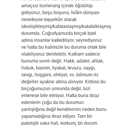
amaçsız bumerang içinde öğütülüp
gidiyoruz, boşu boşuna. İslâm dünyası
neredeyse topyekûn olarak
ideolojikleşmiş/kafataslaşmış/katafalklaşmış
durumda. Coğrafyamızda birçok batıl
adına insanlar katlediliyor, seyrediyoruz
ve hatta bu halimizle bu duruma ortak bile
olabiliyoruz denilebilir. Katliam sadece
bununla sınırlı değil. Hakk, adalet, ahlak,
hukuk, basiret, liyakat, tevazu, saygı,
sevgi, hoşgürü, ehliyet, vs. bilimum öz
değerler ayaklar altına alınıyor. Kötüsü bu
birçoğumuzun umrunda değil, bizi
enterese bile etmiyor. Hatta buna itiraz
edenlerin çoğu da bu durumun
yanlışlığına değil kendilerinin neden bunu
yapamadığına itiraz ediyor. Tam bir
patolojik vaka hali, korkunç bir durum.