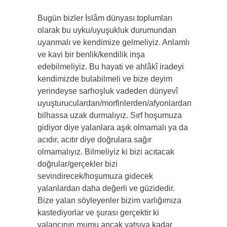
Bugün bizler İslâm dünyası toplumları
olarak bu uyku/uyuşukluk durumundan
uyanmalı ve kendimize gelmeliyiz. Anlamlı
ve kavi bir benlik/kendilik inşa
edebilmeliyiz. Bu hayati ve ahlâkî iradeyi
kendimizde bulabilmeli ve bize deyim
yerindeyse sarhoşluk vadeden dünyevî
uyuşturuculardan/morfinlerden/afyonlardan
bilhassa uzak durmalıyız. Sırf hoşumuza
gidiyor diye yalanlara aşık olmamalı ya da
acıdır, acıtır diye doğrulara sağır
olmamalıyız. Bilmeliyiz ki bizi acıtacak
doğrular/gerçekler bizi
sevindirecek/hoşumuza gidecek
yalanlardan daha değerli ve güzidedir.
Bize yalan söyleyenler bizim varlığımıza
kastediyorlar ve şurası gerçektir ki
yalancının mumu ancak yatsıya kadar