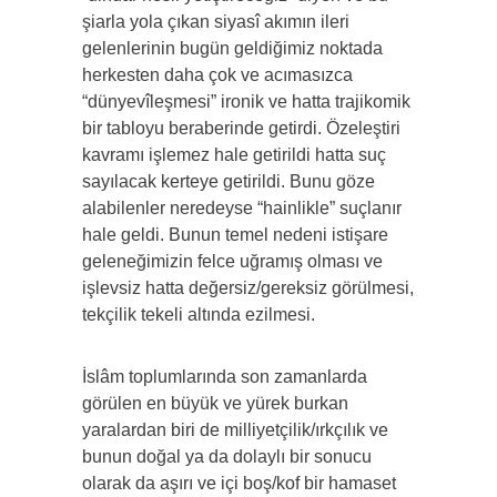
şiarla yola çıkan siyasî akımın ileri
gelenlerinin bugün geldiğimiz noktada
herkesten daha çok ve acımasızca
“dünyevîleşmesi” ironik ve hatta trajikomik
bir tabloyu beraberinde getirdi. Özeleştiri
kavramı işlemez hale getirildi hatta suç
sayılacak kerteye getirildi. Bunu göze
alabilenler neredeyse “hainlikle” suçlanır
hale geldi. Bunun temel nedeni istişare
geleneğimizin felce uğramış olması ve
işlevsiz hatta değersiz/gereksiz görülmesi,
tekçilik tekeli altında ezilmesi.
İslâm toplumlarında son zamanlarda
görülen en büyük ve yürek burkan
yaralardan biri de milliyetçilik/ırkçılık ve
bunun doğal ya da dolaylı bir sonucu
olarak da aşırı ve içi boş/kof bir hamaset