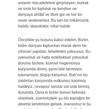
anlamlı mücadelelere girişmeyen, korkak
ve sinik bir topluluk ne kendine ne
dünyaya ahlâkî ve ilkeli gür ve hür bir
sesle seslenemez. Bu tam bir imkânsızlık
halidir, tıkanıklıktır, infial halidir.
Öncelikle şu hususu kabul edelim. Bizler,
İslâm dünyası toplumları olarak derin bir
zihinsel yapıdan, felsefeden yoksunuz. Bu
yoksunluk ve hatta entellektüel yoksulluk
durumu bizlere, küresel hegemonya
karşısında direnç şansı bile tanımıyor,
tutunamıyor, düşüp kalıyoruz. Batı’nın bu
saldırıları karşısında nutkumuz tutulmuş
haldeyiz, cevapsız sorular üst üste binmiş
durumda. Oysa ki bizler bunun farkında
olabilsek, üzerimizdeki şu ölü toprağını bir
atıverip kendimize gelsek, inanıyoruz ki bu