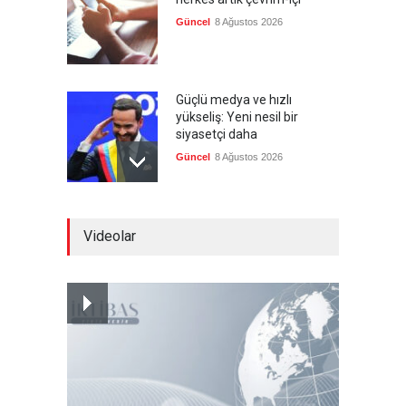
Güncel
8 Ağustos 2026
Güçlü medya ve hızlı
yükseliş: Yeni nesil bir
siyasetçi daha
Güncel
8 Ağustos 2026
Kolombiya, solcu Petro'nun
Videolar
yerine aşırı sağcı Espriella'yı
getirdi
Güncel
8 Ağustos 2026
İslam İşbirliği Teşkilatı,
Mekke Anlaşmasını övdü
Güncel
8 Ağustos 2026