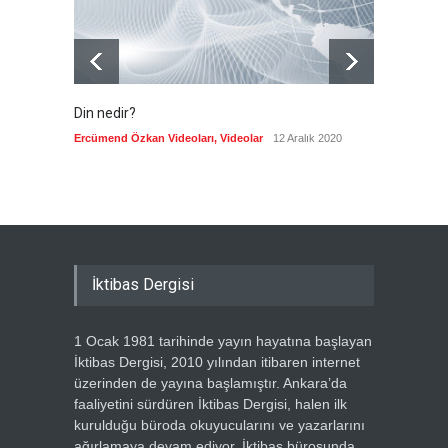
Din nedir?
Vefatı
biyogra
Ercümend Özkan Videoları
,
Videolar
12 Aralık 2020
Ercümen
İktibas Dergisi
1 Ocak 1981 tarihinde yayın hayatına başlayan
İktibas Dergisi, 2010 yılından itibaren internet
üzerinden de yayına başlamıştır. Ankara’da
faaliyetini sürdüren İktibas Dergisi, halen ilk
kurulduğu büroda okuyucularını ve yazarlarını
ağırlamaya devam ediyor. İktibas bürosunda