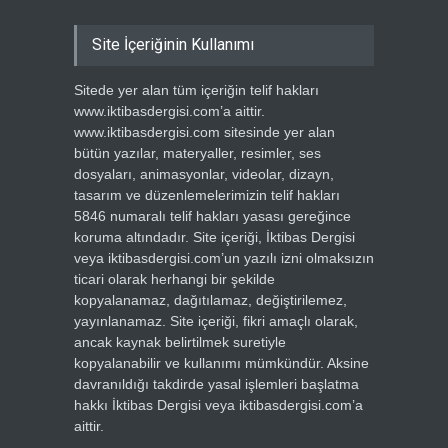
Site İçeriğinin Kullanımı
Sitede yer alan tüm içeriğin telif hakları
www.iktibasdergisi.com’a aittir.
www.iktibasdergisi.com sitesinde yer alan
bütün yazılar, materyaller, resimler, ses
dosyaları, animasyonlar, videolar, dizayn,
tasarım ve düzenlemelerimizin telif hakları
5846 numaralı telif hakları yasası gereğince
koruma altındadır. Site içeriği, İktibas Dergisi
veya iktibasdergisi.com’un yazılı izni olmaksızın
ticari olarak herhangi bir şekilde
kopyalanamaz, dağıtılamaz, değiştirilemez,
yayınlanamaz. Site içeriği, fikri amaçlı olarak,
ancak kaynak belirtilmek suretiyle
kopyalanabilir ve kullanımı mümkündür. Aksine
davranıldığı takdirde yasal işlemleri başlatma
hakkı İktibas Dergisi veya iktibasdergisi.com’a
aittir.