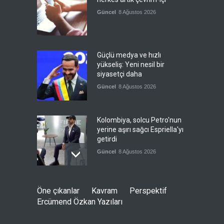
Güncel
8 Ağustos 2026
Güçlü medya ve hızlı
yükseliş: Yeni nesil bir
siyasetçi daha
Güncel
8 Ağustos 2026
Kolombiya, solcu Petro'nun
yerine aşırı sağcı Espriella'yı
getirdi
Güncel
8 Ağustos 2026
İslam İşbirliği Teşkilatı,
Öne çıkanlar
Kavram
Perspektif
Mekke Anlaşmasını övdü
Ercümend Özkan Yazıları
Güncel
8 Ağustos 2026