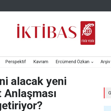
Perspektif
Kavram
Ercümend Özkan
Arşiv
ni alacak yeni
t Anlaşması
G
tiriyor?