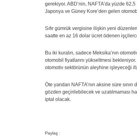
gerekiyor. ABD’nin, NAFTA’da yüzde 62,5 o
Japonya ve Güney Kore’den gelen otomobil pa
Sıfır gümrük vergisine ilişkin yeni düzenle
saatte en az 16 dolar ücret ödenen işçilerc
Bu iki kuralın, sadece Meksika’nın otomot
otomobil fiyatlarını yükseltmesi bekleniyor.
otomotiv sektörünün aleyhine işleyeceği ifa
Öte yandan NAFTA’nın aksine süre sınırı d
gözden geçirilebilecek ve uzatılmaması halin
iptal olacak.
Paylaş :