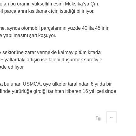
lan bu oranın yükseltilmesini Meksika’ya Çin,
rçalarını kısıtlamak için istediği biliniyor.
me, ayrıca otomobil parçalarının yüzde 40 ila 45’inin
e yapılmasını şart koşuyor.
iv sektörüne zarar vermekle kalmayıp tüm kıtada
 Fiyatlardaki artışın ise talebi düşürmek suretiyle
de ediliyor.
a bulunan USMCA, üye ülkeler tarafından 6 yılda bir
de yürürlüğe girdiği tarihten itibaren 16 yıl içerisinde
--