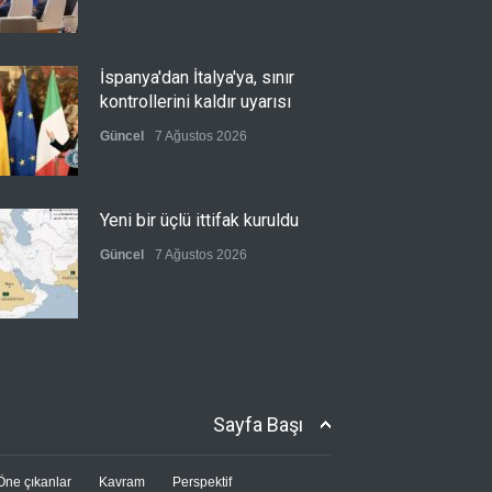
İspanya'dan İtalya'ya, sınır
kontrollerini kaldır uyarısı
Güncel
7 Ağustos 2026
Yeni bir üçlü ittifak kuruldu
Güncel
7 Ağustos 2026
Fransa'nın sosyal medyaya
yasak talebine ABD'den sert
cevap
Sayfa Başı
Güncel
7 Ağustos 2026
Öne çıkanlar
Kavram
Perspektif