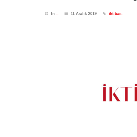
In
--
11 Aralık 2019
iktibas-