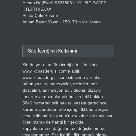
Hesap No(Euro) 93678061-101 BIC-SWIFT:
KTEFTRISXXX
Posta Çeki Hesabı:
Anlam Basın Yayın - 150179 Nolu Hesap
Site İçeriğinin Kullanımı
Sitede yer alan tüm içeriğin telif hakları
www.iktibasdergisi.com’a aittir.
www.iktibasdergisi.com sitesinde yer alan
bütün yazılar, materyaller, resimler, ses
dosyaları, animasyonlar, videolar, dizayn,
tasarım ve düzenlemelerimizin telif hakları
5846 numaralı telif hakları yasası gereğince
koruma altındadır. Site içeriği, İktibas Dergisi
veya iktibasdergisi.com’un yazılı izni olmaksızın
ticari olarak herhangi bir şekilde
kopyalanamaz, dağıtılamaz, değiştirilemez,
yayınlanamaz. Site içeriği, fikri amaçlı olarak,