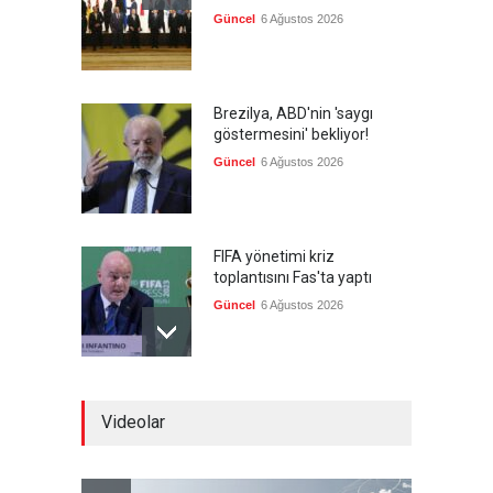
Güncel
6 Ağustos 2026
Brezilya, ABD'nin 'saygı
göstermesini' bekliyor!
Güncel
6 Ağustos 2026
FIFA yönetimi kriz
toplantısını Fas'ta yaptı
Güncel
6 Ağustos 2026
Ahmet Hamdi Akseki'de Din
Videolar
ve Devlet, Hilafet ve
Saltanat
Güncel
,
Yakup Döğer
,
YAZARLAR
6 Ağustos 2026