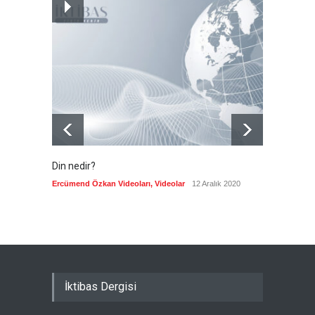
Hicret ve Yansımaları
Güncel
,
Mustafa Bozacı
,
YAZARLAR
6 Ağustos 2026
Din nedir?
Vefatı
biyogra
Ercümend Özkan Videoları
,
Videolar
12 Aralık 2020
Ercümen
İktibas Dergisi