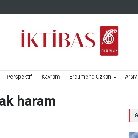
Perspektif
Kavram
Ercümend Özkan
Arşiv
arak haram
G
-