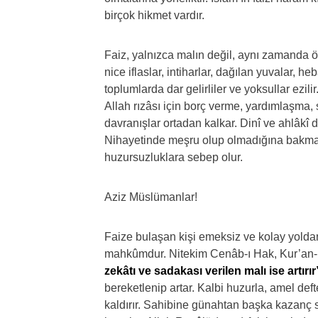
birçok hikmet vardır.
Faiz, yalnızca malın değil, aynı zamanda ö
nice iflaslar, intiharlar, dağılan yuvalar, h
toplumlarda dar gelirliler ve yoksullar ezili
Allah rızâsı için borç verme, yardımlaşma, 
davranışlar ortadan kalkar. Dinî ve ahlâkî de
Nihayetinde meşru olup olmadığına bakma
huzursuzluklara sebep olur.
Aziz Müslümanlar!
Faize bulaşan kişi emeksiz ve kolay yolda
mahkûmdur. Nitekim Cenâb-ı Hak, Kur’an-
zekâtı ve sadakası verilen malı ise artırır
bereketlenip artar. Kalbi huzurla, amel deft
kaldırır. Sahibine günahtan başka kazanç