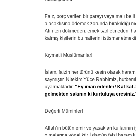
Faiz, borç verilen bir parayı veya malı bell
alacaklısına ödemek zorunda bırakıldığı meş
Alın teri dökmeden, emek sarf etmeden, ha
kalmış kişilerin bu hallerini istismar etmektir
Kıymetli Müslümanlar!
İslam, faizin her türünü kesin olarak haram
saymıştır. Nitekim Yüce Rabbimiz, hutbem
uyarmaktadır:
“Ey iman edenler! Kat kat ar
gelmekten sakının ki kurtuluşa eresiniz.
Değerli Müminler!
Allah’ın bütün emir ve yasakları kullarının i
olmalarına yöneliktir. İslam’ın faizi hara