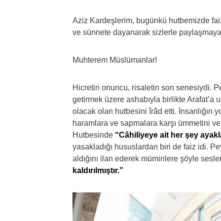
Aziz Kardeşlerim, bugünkü hutbemizde faizi
ve sünnete dayanarak sizlerle paylaşmaya
Muhterem Müslümanlar!
Hicretin onuncu, risaletin son senesiydi. P
getirmek üzere ashabıyla birlikte Arafat’a u
olacak olan hutbesini îrâd etti. İnsanlığın
haramlara ve sapmalara karşı ümmetini ve 
Hutbesinde
“Câhiliyeye ait her şey ayakl
yasakladığı hususlardan biri de faiz idi. P
aldığını ilan ederek müminlere şöyle sesle
kaldırılmıştır.”