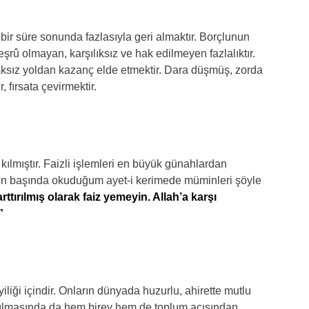
i bir süre sonunda fazlasıyla geri almaktır. Borçlunun
rû olmayan, karşılıksız ve hak edilmeyen fazlalıktır.
ksız yoldan kazanç elde etmektir. Dara düşmüş, zorda
, fırsata çevirmektir.
 kılmıştır. Faizli işlemleri en büyük günahlardan
in başında okuduğum ayet-i kerimede müminleri şöyle
ttırılmış olarak faiz yemeyin. Allah’a karşı
”
yiliği içindir. Onların dünyada huzurlu, ahirette mutlu
m kılmasında da hem birey hem de toplum açısından