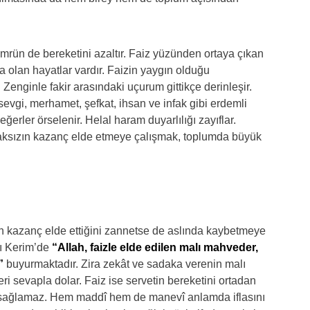
mrün de bereketini azaltır. Faiz yüzünden ortaya çıkan
eba olan hayatlar vardır. Faizin yaygın olduğu
r. Zenginle fakir arasındaki uçurum gittikçe derinleşir.
sevgi, merhamet, şefkat, ihsan ve infak gibi erdemli
ğerler örselenir. Helal haram duyarlılığı zayıflar.
ksızın kazanç elde etmeye çalışmak, toplumda büyük
n kazanç elde ettiğini zannetse de aslında kaybetmeye
ı Kerim’de
“Allah, faizle elde edilen malı mahveder,
”
buyurmaktadır. Zira zekât ve sadaka verenin malı
eri sevapla dolar. Faiz ise servetin bereketini ortadan
 sağlamaz. Hem maddî hem de manevî anlamda iflasını