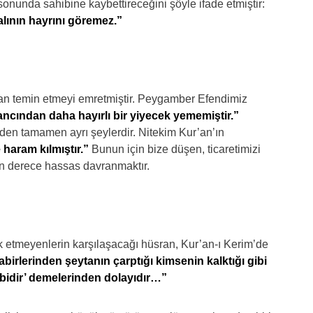
 sonunda sahibine kaybettireceğini şöyle ifade etmiştir:
alının hayrını göremez.”
dan temin etmeyi emretmiştir. Peygamber Efendimiz
ncından daha hayırlı bir yiyecek yememiştir.”
inden tamamen ayrı şeylerdir. Nitekim Kur’an’ın
se haram kılmıştır.”
Bunun için bize düşen, ticaretimizi
 derece hassas davranmaktır.
rk etmeyenlerin karşılaşacağı hüsran, Kur’an-ı Kerim’de
kabirlerinden şeytanın çarptığı kimsenin kalktığı gibi
 gibidir’ demelerinden dolayıdır…”