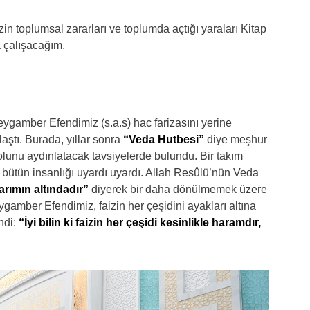
n toplumsal zararları ve toplumda açtığı yaraları Kitap
 çalışacağım.
eygamber Efendimiz (s.a.s) hac farizasını yerine
laştı. Burada, yıllar sonra
“Veda Hutbesi”
diye meşhur
 yolunu aydınlatacak tavsiyelerde bulundu. Bir takım
bütün insanlığı uyardı uyardı. Allah Resûlü’nün Veda
arımın altındadır”
diyerek bir daha dönülmemek üzere
eygamber Efendimiz, faizin her çeşidini ayakları altına
ndi:
“İyi bilin ki faizin her çeşidi kesinlikle haramdır,