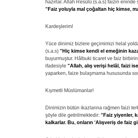
hazırlar. Allah Resûlü (s.a.s) faizin eninde
“Faiz yoluyla mal çoğaltan hiç kimse, m
Kardeşlerim!
Yüce dinimiz bizlere geçimimizi helal yol
(s.a.s)
“Hiç kimse kendi el emeğinin kaza
buyurmuştur. Hâlbuki ticaret ve faiz birbir
ifadesiyle
“Allah, alış verişi helâl, faizi i
yaparken, faize bulaşmama hususunda son
Kıymetli Müslümanlar!
Dinimizin bütün ikazlarına rağmen faizi te
şöyle dile getirilmektedir:
“Faiz yiyenler, 
kalkarlar. Bu, onların ‘Alışveriş de faiz