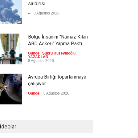
saldırısı
--
8 Ağustos 2026
Bölge İnsanını "Namaz Kılan
ABD Askeri" Yapma Paktı
Güncel
,
Şükrü Hüseyinoğlu
,
YAZARLAR
8 Ağustos 2026
Avrupa Birliği toparlanmaya
çalışıyor
Güncel
8 Ağustos 2026
Pezeşkiyan: Neden sürekli
'savaşalım' demek
ideolar
zorundayız?