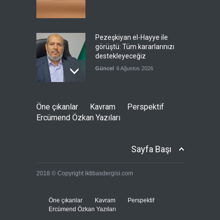
Pezeşkiyan el-Hayye ile
görüştü: Tüm kararlarınızı
destekleyeceğiz
Güncel
6 Ağustos 2026
İsrail şirketi Volkswagen
Öne çıkanlar
Kavram
Perspektif
fabrikasında silah üretecek
Ercümend Özkan Yazıları
Güncel
6 Ağustos 2026
Sayfa Başı
Pentagon'un Güney Kore'de
2018 © Copyright iktibasdergisi.com
gerçek mühimmatla
tatbikatı
--
6 Ağustos 2026
Öne çıkanlar
Kavram
Perspektif
Ercümend Özkan Yazıları