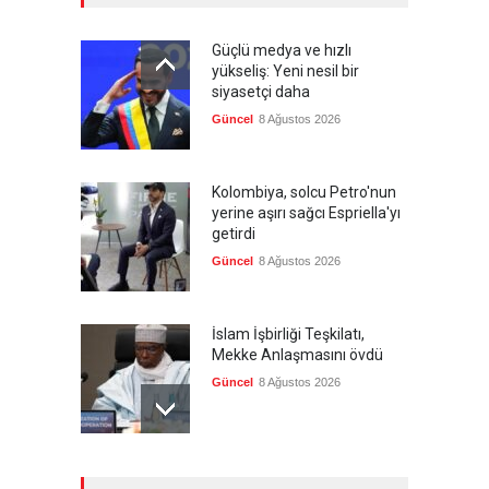
Güçlü medya ve hızlı
yükseliş: Yeni nesil bir
siyasetçi daha
Güncel
8 Ağustos 2026
Kolombiya, solcu Petro'nun
yerine aşırı sağcı Espriella'yı
getirdi
Güncel
8 Ağustos 2026
İslam İşbirliği Teşkilatı,
Mekke Anlaşmasını övdü
Güncel
8 Ağustos 2026
Brezilya, ABD'ye karşı