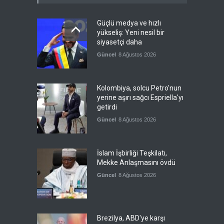
Güçlü medya ve hızlı
yükseliş: Yeni nesil bir
siyasetçi daha
Güncel
8 Ağustos 2026
Kolombiya, solcu Petro'nun
yerine aşırı sağcı Espriella'yı
getirdi
Güncel
8 Ağustos 2026
İslam İşbirliği Teşkilatı,
Mekke Anlaşmasını övdü
Güncel
8 Ağustos 2026
Brezilya, ABD'ye karşı