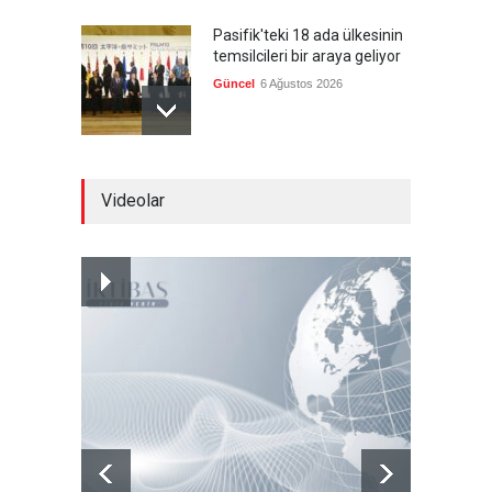
Pasifik'teki 18 ada ülkesinin
temsilcileri bir araya geliyor
Güncel
6 Ağustos 2026
Brezilya, ABD'nin 'saygı
Videolar
göstermesini' bekliyor!
Güncel
6 Ağustos 2026
Japonya, nükleer silah
karşıtlığını teyid etmedi
Güncel
6 Ağustos 2026