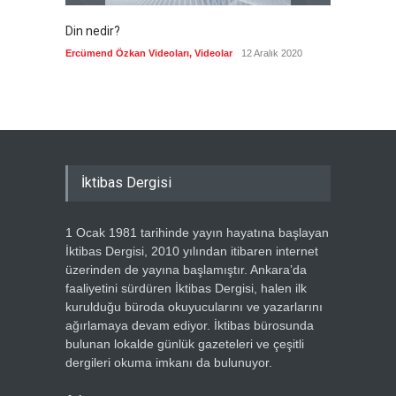
Din nedir?
Vefatı
biyogra
Ercümend Özkan Videoları
,
Videolar
12 Aralık 2020
Ercümen
İktibas Dergisi
1 Ocak 1981 tarihinde yayın hayatına başlayan
İktibas Dergisi, 2010 yılından itibaren internet
üzerinden de yayına başlamıştır. Ankara’da
faaliyetini sürdüren İktibas Dergisi, halen ilk
kurulduğu büroda okuyucularını ve yazarlarını
ağırlamaya devam ediyor. İktibas bürosunda
bulunan lokalde günlük gazeteleri ve çeşitli
dergileri okuma imkanı da bulunuyor.