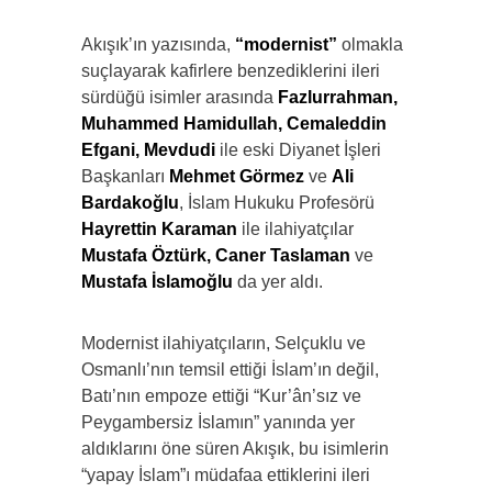
Akışık’ın yazısında,
“modernist”
olmakla
suçlayarak kafirlere benzediklerini ileri
sürdüğü isimler arasında
Fazlurrahman,
Muhammed Hamidullah, Cemaleddin
Efgani, Mevdudi
ile eski Diyanet İşleri
Başkanları
Mehmet Görmez
ve
Ali
Bardakoğlu
, İslam Hukuku Profesörü
Hayrettin Karaman
ile ilahiyatçılar
Mustafa Öztürk, Caner Taslaman
ve
Mustafa İslamoğlu
da yer aldı.
Modernist ilahiyatçıların, Selçuklu ve
Osmanlı’nın temsil ettiği İslam’ın değil,
Batı’nın empoze ettiği “Kur’ân’sız ve
Peygambersiz İslamın” yanında yer
aldıklarını öne süren Akışık, bu isimlerin
“yapay İslam”ı müdafaa ettiklerini ileri