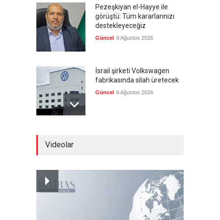
Pezeşkiyan el-Hayye ile
görüştü: Tüm kararlarınızı
destekleyeceğiz
Güncel
6 Ağustos 2026
İsrail şirketi Volkswagen
fabrikasında silah üretecek
Güncel
6 Ağustos 2026
Pentagon'un Güney Kore'de
Videolar
gerçek mühimmatla
tatbikatı
--
6 Ağustos 2026
Siyonist katil, İran'a tek
başına saldırmaktan söz etti