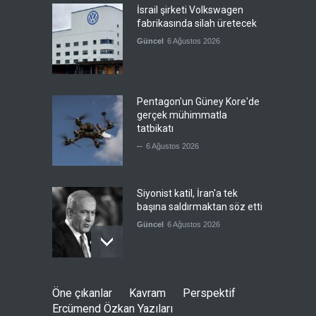
İsrail şirketi Volkswagen
fabrikasında silah üretecek
Güncel
6 Ağustos 2026
Pentagon'un Güney Kore'de
gerçek mühimmatla
tatbikatı
--
6 Ağustos 2026
Siyonist katil, İran'a tek
başına saldırmaktan söz etti
Güncel
6 Ağustos 2026
Ukrayna, Rusya’nın lojistik
Öne çıkanlar
Kavram
Perspektif
depolarını vuruyor
Ercümend Özkan Yazıları