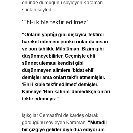
önünde durduğunu söyleyen Karaman
şunları söyledi:
‘Ehl-i kıble tekfir edilmez’
“Onların yaptığı gibi dışlayıcı, tekfirci
hareket edemem çünkü onlar da insan
ve son tahlilde Müslüman. Bizim gibi
düşünmeyebilirler. Geçmişte ehli
sünnet uleması kendisi gibi
düşünmeyen alimlere ‘bidat ehli’
demişler ama onları tekfir etmemişler.
‘Ehl-i kıble tekfir edilmez’ demişler.
Kimseye ‘Ben kafirim’ demedikçe onları
tekfir edemeyiz.”
Işıkçılar Cemaati’ni de kardeş olarak
gördüğünü söyleyen Karaman,
“Mutedil
bir çizgiye gelirler diye dua ediyorum