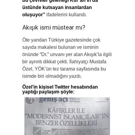
bu çevreler geleneği Kur’an’ın da
üstünde kutsayan insanlardan
oluşuyor”
ifadelerini kullandı.
Akışık ismi müstear mı?
Öte yandan Türkiye gazetesinde çok
sayıda makalesi bulunan ve isminin
önünde “Dr.” unvanı yer alan Akışık’la ilgili
bir ayrıntı dikkat çekti. İlahiyatçı Mustafa
Özel, YÖK’ün tez tarama sayfasında bu
isimde biri olmadığını yazdı.
Özel’in kişisel Twitter hesabından
yaptığı paylaşım şöyle: