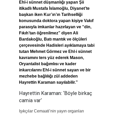
Ehl-i sünnet düşmanlığı yapan Şii
itikadlı Mustafa İslamoğlu, Diyanet’te
başkan iken Kur’ın’ın Tarihselliği
konusunda doktora yapan kişiye Vakıf
parasıyla imkanlar hazırlayan ve “din,
Fıkıh’tan öğrenilmez” diyen Ali
Bardakoğlu, Batı mantık ve ölçüleri
çerçevesinde Hadisleri ayıklamaya tabi
tutan Mehmet Görmez ve Ehl-i sünnet
kavramını ters yüz ederek Mason,
Oryantalist bağımlısı ve kader
inkarcılarını Ehl-i sünnet sayan ve bir
mezhebe bağlılığı zül addeden
Hayrettin Karaman sayılabilir.”
Hayrettin Karaman: ‘Böyle birkaç
camia var’
Işıkçılar Cemaati’nin yayın organları