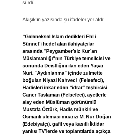
sürdü.
Akışık’ın yazısında şu ifadeler yer aldı:
“Geleneksel İslam dedikleri Ehl-i
Sünnet’i hedef alan ilahiyatçılar
arasında “Peygamber’siz Kur’an
Müslamanlığı”nın Türkiye temsilcisi ve
sonunda Deistliğini ilan eden Yaşar
Nuri, “Aydınlanma” içinde zulmette
boğulan Niyazi Kahveci (Felsefeci),
Hadisleri inkar eden “idrar” teşhircisi
Caner Taslaman (Felsefeci), ayetlerle
alay eden Müslüman görünümlü
Mustafa Öztürk, Hadis münkiri ve
Osmanlı uleması muarızı M. Nur Doğan
(Edebiyatçı), gafil veya kasıtlı İktidar
yanlısı TV’lerde ve toplantılarda açıkça