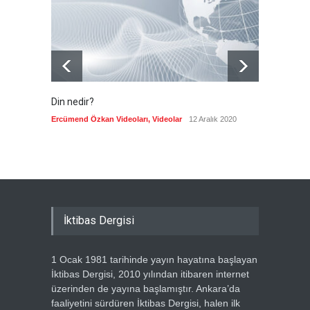
Güncel
6 Ağustos 2026
Din nedir?
Vefatı
biyogra
Ercümend Özkan Videoları
,
Videolar
12 Aralık 2020
Ercümen
İktibas Dergisi
1 Ocak 1981 tarihinde yayın hayatına başlayan
İktibas Dergisi, 2010 yılından itibaren internet
üzerinden de yayına başlamıştır. Ankara’da
faaliyetini sürdüren İktibas Dergisi, halen ilk