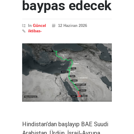
baypas edecek
In
Güncel
12 Haziran 2026
iktibas-
Hindistan’dan başlayıp BAE Suudi
Arabistan, Ürdün, İsrail-Avrupa