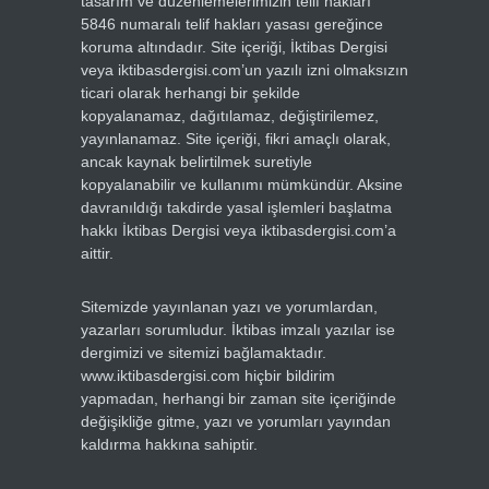
tasarım ve düzenlemelerimizin telif hakları
5846 numaralı telif hakları yasası gereğince
koruma altındadır. Site içeriği, İktibas Dergisi
veya iktibasdergisi.com’un yazılı izni olmaksızın
ticari olarak herhangi bir şekilde
kopyalanamaz, dağıtılamaz, değiştirilemez,
yayınlanamaz. Site içeriği, fikri amaçlı olarak,
ancak kaynak belirtilmek suretiyle
kopyalanabilir ve kullanımı mümkündür. Aksine
davranıldığı takdirde yasal işlemleri başlatma
hakkı İktibas Dergisi veya iktibasdergisi.com’a
aittir.
Sitemizde yayınlanan yazı ve yorumlardan,
yazarları sorumludur. İktibas imzalı yazılar ise
dergimizi ve sitemizi bağlamaktadır.
www.iktibasdergisi.com hiçbir bildirim
yapmadan, herhangi bir zaman site içeriğinde
değişikliğe gitme, yazı ve yorumları yayından
kaldırma hakkına sahiptir.