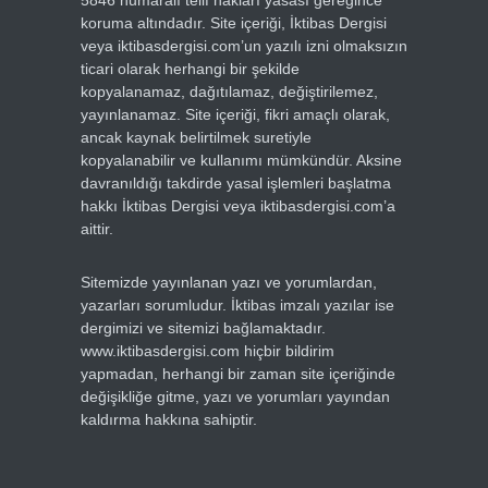
5846 numaralı telif hakları yasası gereğince
koruma altındadır. Site içeriği, İktibas Dergisi
veya iktibasdergisi.com’un yazılı izni olmaksızın
ticari olarak herhangi bir şekilde
kopyalanamaz, dağıtılamaz, değiştirilemez,
yayınlanamaz. Site içeriği, fikri amaçlı olarak,
ancak kaynak belirtilmek suretiyle
kopyalanabilir ve kullanımı mümkündür. Aksine
davranıldığı takdirde yasal işlemleri başlatma
hakkı İktibas Dergisi veya iktibasdergisi.com’a
aittir.
Sitemizde yayınlanan yazı ve yorumlardan,
yazarları sorumludur. İktibas imzalı yazılar ise
dergimizi ve sitemizi bağlamaktadır.
www.iktibasdergisi.com hiçbir bildirim
yapmadan, herhangi bir zaman site içeriğinde
değişikliğe gitme, yazı ve yorumları yayından
kaldırma hakkına sahiptir.