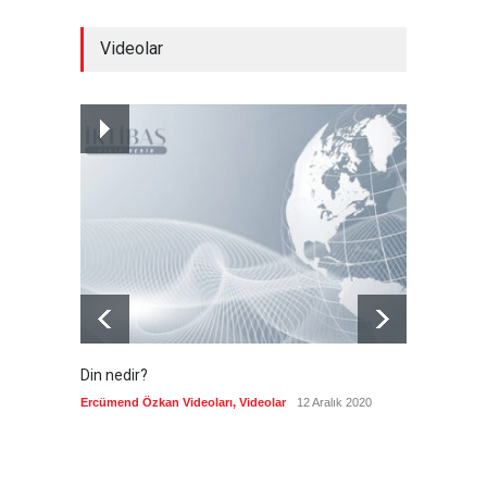
Sebte'deki göç krizinin
Videolar
jeopolitik arka planı
Güncel
5 Ağustos 2026
Nükleer silahlı devletler,
cephane artırıyor
Güncel
5 Ağustos 2026
Din nedir?
Vefatı
biyogra
Ercümend Özkan Videoları
,
Videolar
12 Aralık 2020
Ercümen