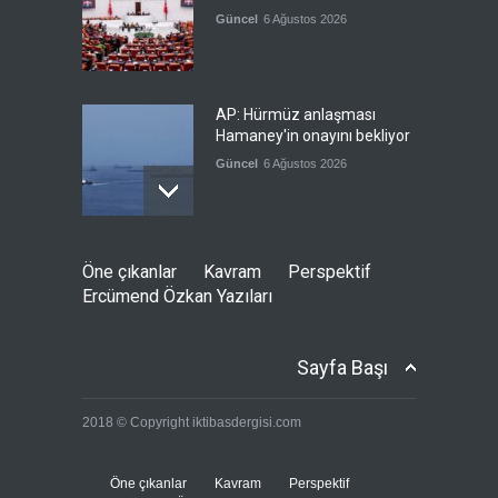
Güncel
6 Ağustos 2026
AP: Hürmüz anlaşması
Hamaney'in onayını bekliyor
Güncel
6 Ağustos 2026
İran: Müzakereler son
Öne çıkanlar
Kavram
Perspektif
aşamada, boğazın açılması
Ercümend Özkan Yazıları
ABD'nin tutumuna bağlı
Güncel
6 Ağustos 2026
Sayfa Başı
Sebte'deki göç krizinin
2018 © Copyright iktibasdergisi.com
jeopolitik arka planı
Güncel
5 Ağustos 2026
Öne çıkanlar
Kavram
Perspektif