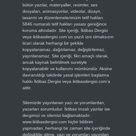
bütün yazılar, materyaller, resimler, ses
dosyaları, animasyonlar, videolar, dizayn,
tasarım ve düzenlemelerimizin telif hakları
5846 numaralı telif hakları yasası gereğince
koruma altındadır. Site içeriği, İktibas Dergisi
veya iktibasdergisi.com’un yazılı izni olmaksızın
ticari olarak herhangi bir şekilde
kopyalanamaz, dağıtılamaz, değiştirilemez,
yayınlanamaz. Site içeriği, fikri amaçlı olarak,
ancak kaynak belirtilmek suretiyle
kopyalanabilir ve kullanımı mümkündür. Aksine
davranıldığı takdirde yasal işlemleri başlatma
hakkı İktibas Dergisi veya iktibasdergisi.com’a
aittir.
Sitemizde yayınlanan yazı ve yorumlardan,
yazarları sorumludur. İktibas imzalı yazılar ise
dergimizi ve sitemizi bağlamaktadır.
www.iktibasdergisi.com hiçbir bildirim
yapmadan, herhangi bir zaman site içeriğinde
değişikliğe gitme, yazı ve yorumları yayından