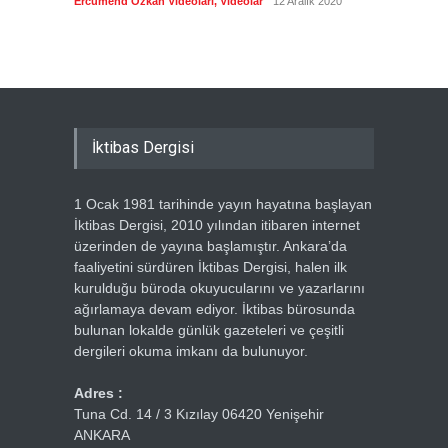
Ercümend Özkan Videoları
,
Videolar
12 Aralık 2020
Ercümen
İktibas Dergisi
1 Ocak 1981 tarihinde yayın hayatına başlayan
İktibas Dergisi, 2010 yılından itibaren internet
üzerinden de yayına başlamıştır. Ankara’da
faaliyetini sürdüren İktibas Dergisi, halen ilk
kurulduğu büroda okuyucularını ve yazarlarını
ağırlamaya devam ediyor. İktibas bürosunda
bulunan lokalde günlük gazeteleri ve çeşitli
dergileri okuma imkanı da bulunuyor.
Adres :
Tuna Cd. 14 / 3 Kızılay 06420 Yenişehir
ANKARA