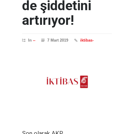
de şiddetini
artırıyor!
In
--
7 Mart 2019
iktibas-
Son olarak AKP