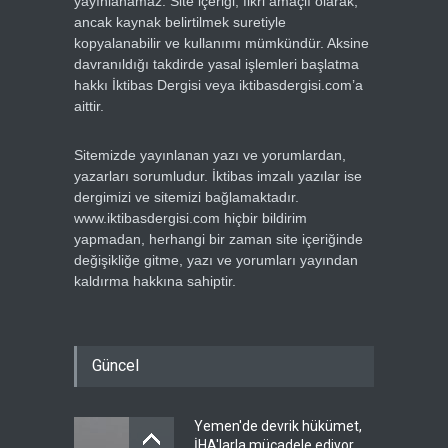
yayınlanamaz. Site içeriği, fikri amaçlı olarak,
ancak kaynak belirtilmek suretiyle
kopyalanabilir ve kullanımı mümkündür. Aksine
davranıldığı takdirde yasal işlemleri başlatma
hakkı İktibas Dergisi veya iktibasdergisi.com’a
aittir.
Sitemizde yayınlanan yazı ve yorumlardan,
yazarları sorumludur. İktibas imzalı yazılar ise
dergimizi ve sitemizi bağlamaktadır.
www.iktibasdergisi.com hiçbir bildirim
yapmadan, herhangi bir zaman site içeriğinde
değişikliğe gitme, yazı ve yorumları yayından
kaldırma hakkına sahiptir.
Güncel
Yemen'de devrik hükümet,
İHA'larla mücadele ediyor