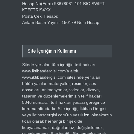
Hesap No(Euro) 93678061-101 BIC-SWIFT:
KTEFTRISXXX
Posta Çeki Hesabı:
Anlam Basın Yayın - 150179 Nolu Hesap
Site İçeriğinin Kullanımı
Sitede yer alan tüm içeriğin telif hakları
www.iktibasdergisi.com’a aittir.
www.iktibasdergisi.com sitesinde yer alan
bütün yazılar, materyaller, resimler, ses
dosyaları, animasyonlar, videolar, dizayn,
tasarım ve düzenlemelerimizin telif hakları
5846 numaralı telif hakları yasası gereğince
koruma altındadır. Site içeriği, İktibas Dergisi
veya iktibasdergisi.com’un yazılı izni olmaksızın
ticari olarak herhangi bir şekilde
kopyalanamaz, dağıtılamaz, değiştirilemez,
yayınlanamaz. Site içeriği, fikri amaçlı olarak,