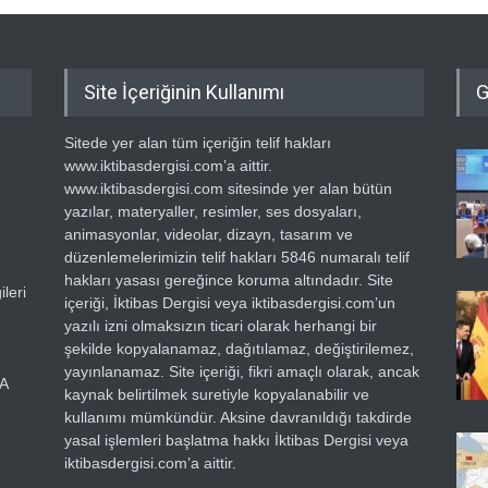
Site İçeriğinin Kullanımı
G
Sitede yer alan tüm içeriğin telif hakları
www.iktibasdergisi.com’a aittir.
www.iktibasdergisi.com sitesinde yer alan bütün
yazılar, materyaller, resimler, ses dosyaları,
animasyonlar, videolar, dizayn, tasarım ve
düzenlemelerimizin telif hakları 5846 numaralı telif
hakları yasası gereğince koruma altındadır. Site
leri
içeriği, İktibas Dergisi veya iktibasdergisi.com’un
yazılı izni olmaksızın ticari olarak herhangi bir
şekilde kopyalanamaz, dağıtılamaz, değiştirilemez,
yayınlanamaz. Site içeriği, fikri amaçlı olarak, ancak
RA
kaynak belirtilmek suretiyle kopyalanabilir ve
kullanımı mümkündür. Aksine davranıldığı takdirde
yasal işlemleri başlatma hakkı İktibas Dergisi veya
iktibasdergisi.com’a aittir.