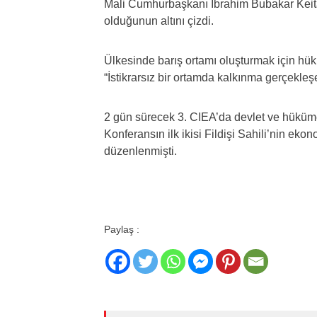
Mali Cumhurbaşkanı İbrahim Bubakar Keita d
olduğunun altını çizdi.
Ülkesinde barış ortamı oluşturmak için hükü
“İstikrarsız bir ortamda kalkınma gerçekleş
2 gün sürecek 3. CIEA’da devlet ve hükümet 
Konferansın ilk ikisi Fildişi Sahili’nin ek
düzenlenmişti.
Paylaş :