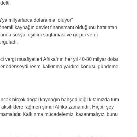
etti.
a’ya milyarlarca dolara mal oluyor”
n önemli kaynağın devlet finansmanı olduğunu hatırlatan
sunda sosyal eşitliği sağlaması ve geçici vergi
urguladı.
i vergi muafiyetleri Afrika’nın her yıl 40-80 milyar dolar
iler ödenseydi resmi kalkınma yardımı konusu gündeme
 ancak birçok doğal kaynağın bahşedildiği kıtamızda tüm
siliklere rağmen şimdi Afrika zamanıdır. Hiçbir şey
rmamalıdır. Kalkınma mücadelemizi kazanmalıyız, bunu