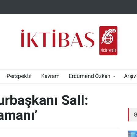
Perspektif
Kavram
Ercümend Özkan
Arşiv
rbaşkanı Sall:
zamanı’
G