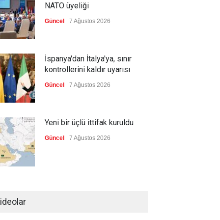
NATO üyeliği
Güncel
7 Ağustos 2026
İspanya'dan İtalya'ya, sınır
kontrollerini kaldır uyarısı
Güncel
7 Ağustos 2026
Yeni bir üçlü ittifak kuruldu
Güncel
7 Ağustos 2026
Fransa'nın sosyal medyaya
yasak talebine ABD'den sert
ideolar
cevap