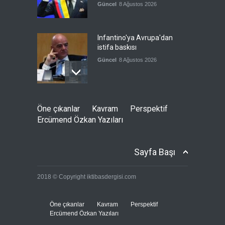
Güncel
8 Ağustos 2026
Infantino'ya Avrupa'dan
istifa baskısı
Güncel
8 Ağustos 2026
Kolombiya, solcu Petro'nun
Öne çıkanlar
Kavram
Perspektif
yerine aşırı sağcı Espriella'yı
Ercümend Özkan Yazıları
getirdi
Güncel
8 Ağustos 2026
Sayfa Başı
İslam İşbirliği Teşkilatı,
2018 © Copyright iktibasdergisi.com
Mekke Anlaşmasını övdü
Güncel
8 Ağustos 2026
Öne çıkanlar
Kavram
Perspektif
Ercümend Özkan Yazıları