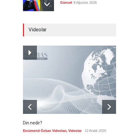
Güncel
8 Ağustos 2026
Infantino'ya Avrupa'dan
Videolar
istifa baskısı
Güncel
8 Ağustos 2026
Kolombiya, solcu Petro'nun
yerine aşırı sağcı Espriella'yı
getirdi
Güncel
8 Ağustos 2026
Din nedir?
Vefatı
biyogra
Ercümend Özkan Videoları
,
Videolar
12 Aralık 2020
Ercümen