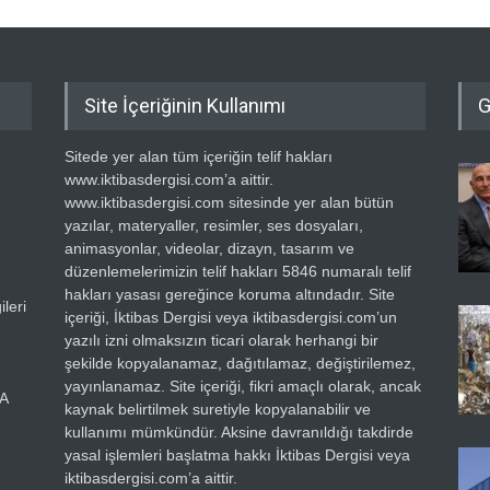
Site İçeriğinin Kullanımı
G
Sitede yer alan tüm içeriğin telif hakları
www.iktibasdergisi.com’a aittir.
www.iktibasdergisi.com sitesinde yer alan bütün
yazılar, materyaller, resimler, ses dosyaları,
animasyonlar, videolar, dizayn, tasarım ve
düzenlemelerimizin telif hakları 5846 numaralı telif
hakları yasası gereğince koruma altındadır. Site
leri
içeriği, İktibas Dergisi veya iktibasdergisi.com’un
yazılı izni olmaksızın ticari olarak herhangi bir
şekilde kopyalanamaz, dağıtılamaz, değiştirilemez,
yayınlanamaz. Site içeriği, fikri amaçlı olarak, ancak
RA
kaynak belirtilmek suretiyle kopyalanabilir ve
kullanımı mümkündür. Aksine davranıldığı takdirde
yasal işlemleri başlatma hakkı İktibas Dergisi veya
iktibasdergisi.com’a aittir.