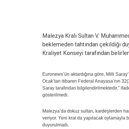
Malezya Kralı Sultan V. Muhammed’i
beklemeden tahtından çekildiği duy
Kraliyet Konseyi tarafından belirle
Euronews’ün aktardığına göre, Milli Saray’
Ocak’tan itibaren Federal Anayasa’nın 32(3)
Saray tarafından bilgilendirilmektedir.” ifad
gösterilmedi.
Malezya’da dokuz sultan, kardeşlerden hang
veriyor. Yeni kral da yapılacak oylamayla
duyurulmadı.