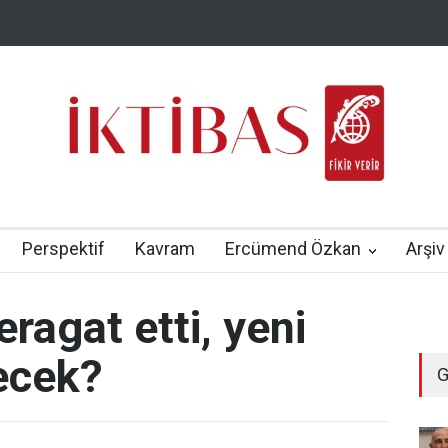
Perspektif
Kavram
Ercümend Özkan
Arşiv
eragat etti, yeni
lecek?
G