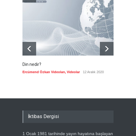
İran: Müzakereler son
aşamada, boğazın açılması
ABD'nin tutumuna bağlı
Güncel
6 Ağustos 2026
Din nedir?
Vefatı
biyogra
Ercümend Özkan Videoları
,
Videolar
12 Aralık 2020
Ercümen
İktibas Dergisi
1 Ocak 1981 tarihinde yayın hayatına başlayan