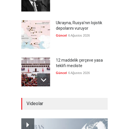
Ukrayna, Rusya’nın lojistik
depolarını vuruyor
Güncel
6 Ağustos 2026
12 maddelik çerçeve yasa
teklifi mecliste
Güncel
6 Ağustos 2026
AP: Hürmüz anlaşması
Videolar
Hamaney'in onayını bekliyor
Güncel
6 Ağustos 2026