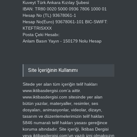
Kuveyt Türk Ankara Kızılay Şubesi
IBAN: TR80 0020 5000 0936 7806 1000 01
Hesap No (TL) 93678061-1
Hesap No(Euro) 93678061-101 BIC-SWIFT:
KTEFTRISXXX
Posta Çeki Hesabı:
Anlam Basın Yayın - 150179 Nolu Hesap
Site İçeriğinin Kullanımı
Sitede yer alan tüm içeriğin telif hakları
www.iktibasdergisi.com’a aittir.
www.iktibasdergisi.com sitesinde yer alan
bütün yazılar, materyaller, resimler, ses
dosyaları, animasyonlar, videolar, dizayn,
tasarım ve düzenlemelerimizin telif hakları
5846 numaralı telif hakları yasası gereğince
koruma altındadır. Site içeriği, İktibas Dergisi
veya iktibasdergisi.com’un yazılı izni olmaksızın