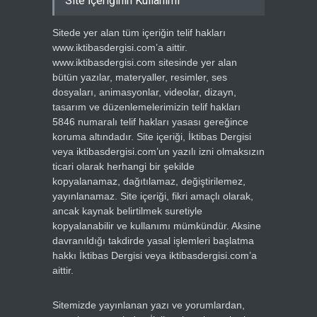
Site İçeriğinin Kullanımı
Sitede yer alan tüm içeriğin telif hakları
www.iktibasdergisi.com’a aittir.
www.iktibasdergisi.com sitesinde yer alan
bütün yazılar, materyaller, resimler, ses
dosyaları, animasyonlar, videolar, dizayn,
tasarım ve düzenlemelerimizin telif hakları
5846 numaralı telif hakları yasası gereğince
koruma altındadır. Site içeriği, İktibas Dergisi
veya iktibasdergisi.com’un yazılı izni olmaksızın
ticari olarak herhangi bir şekilde
kopyalanamaz, dağıtılamaz, değiştirilemez,
yayınlanamaz. Site içeriği, fikri amaçlı olarak,
ancak kaynak belirtilmek suretiyle
kopyalanabilir ve kullanımı mümkündür. Aksine
davranıldığı takdirde yasal işlemleri başlatma
hakkı İktibas Dergisi veya iktibasdergisi.com’a
aittir.
Sitemizde yayınlanan yazı ve yorumlardan,