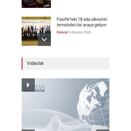
Pasifik'teki 18 ada ülkesinin
temsilcileri bir araya geliyor
Güncel
6 Ağustos 2026
Brezilya, ABD'nin 'saygı
Videolar
göstermesini' bekliyor!
Güncel
6 Ağustos 2026
Japonya, nükleer silah
karşıtlığını teyid etmedi
Güncel
6 Ağustos 2026