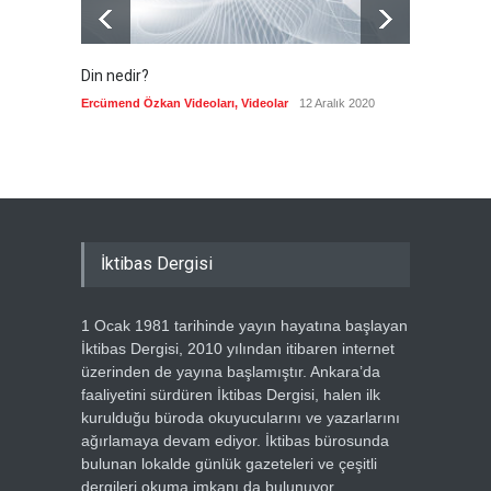
Din nedir?
Vefatı
biyogra
Ercümend Özkan Videoları
,
Videolar
12 Aralık 2020
Ercümen
İktibas Dergisi
1 Ocak 1981 tarihinde yayın hayatına başlayan
İktibas Dergisi, 2010 yılından itibaren internet
üzerinden de yayına başlamıştır. Ankara’da
faaliyetini sürdüren İktibas Dergisi, halen ilk
kurulduğu büroda okuyucularını ve yazarlarını
ağırlamaya devam ediyor. İktibas bürosunda
bulunan lokalde günlük gazeteleri ve çeşitli
dergileri okuma imkanı da bulunuyor.