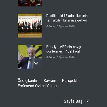
Pasifik'teki 18 ada ülkesinin
temsilcileri bir araya geliyor
Güncel
6 Ağustos 2026
Brezilya, ABD'nin 'saygı
göstermesini' bekliyor!
Güncel
6 Ağustos 2026
Japonya, nükleer silah
Öne çıkanlar
Kavram
Perspektif
karşıtlığını teyid etmedi
Ercümend Özkan Yazıları
Güncel
6 Ağustos 2026
Sayfa Başı